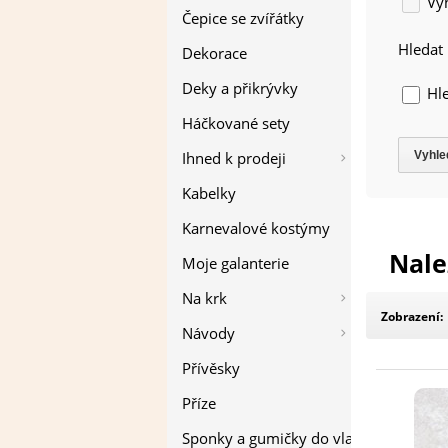
Vyh
Čepice se zvířátky
Hledat
Dekorace
Deky a přikrývky
Hle
Háčkované sety
Ihned k prodeji
Kabelky
Karnevalové kostýmy
Nale
Moje galanterie
Na krk
Zobrazení:
Návody
Přívěsky
Příze
Sponky a gumičky do vlasů