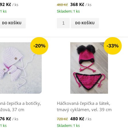
92 Kč
368 Kč
/ ks
460 Kč
/ ks
1 ks
Skladem: 1 ks
DO KOŠÍKU
DO KOŠÍKU
-20%
-33%
ná čepička a botičky,
Háčkovaná čepička a šátek,
ůžová, 37 cm
tmavý cyklámen, vel. 39 cm
76 Kč
480 Kč
/ ks
720 Kč
/ ks
1 ks
Skladem: 1 ks