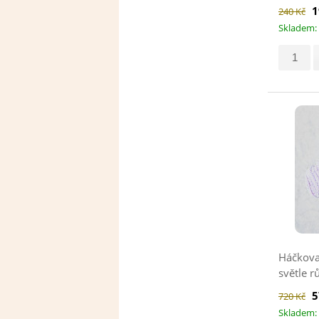
1
240 Kč
Skladem: 
Háčkova
světle r
5
720 Kč
Skladem: 