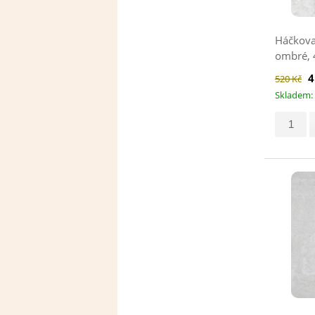
Háčkova
ombré, 
4
520 Kč
Skladem: 