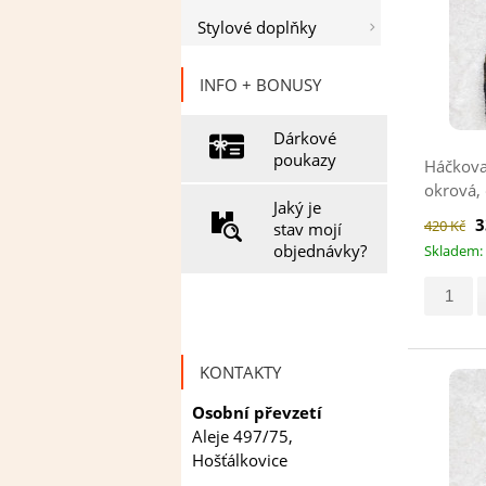
Stylové doplňky
INFO + BONUSY
Dárkové
poukazy
Háčkova
okrová,
Jaký je
3
420 Kč
stav mojí
objednávky?
Skladem: 
KONTAKTY
Osobní převzetí
Aleje 497/75,
Hošťálkovice