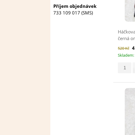
Příjem objednávek
733 109 017 (SMS)
Háčkova
černá o
4
520 Kč
Skladem: 