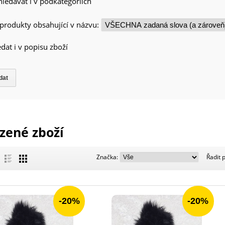
ledávat i v podkategoriích
 produkty obsahující v názvu:
dat i v popisu zboží
zené zboží
Značka:
Značka:
Řadit 
-20%
-20%