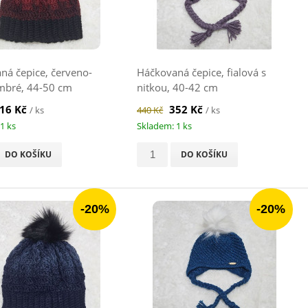
ná čepice, červeno-
Háčkovaná čepice, fialová s
mbré, 44-50 cm
nitkou, 40-42 cm
16 Kč
352 Kč
/ ks
440 Kč
/ ks
1 ks
Skladem: 1 ks
DO KOŠÍKU
DO KOŠÍKU
-20%
-20%