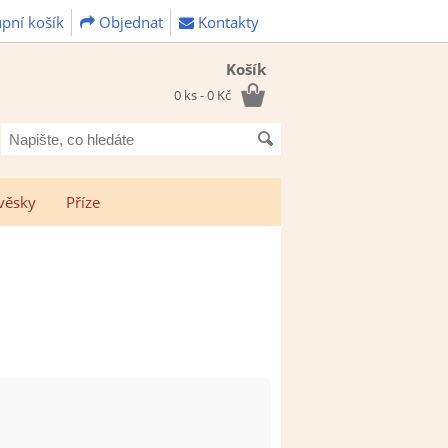
pní košík
Objednat
Kontakty
Košík
0 ks - 0 Kč
Napište,
co
hledáte
věsky
Příze