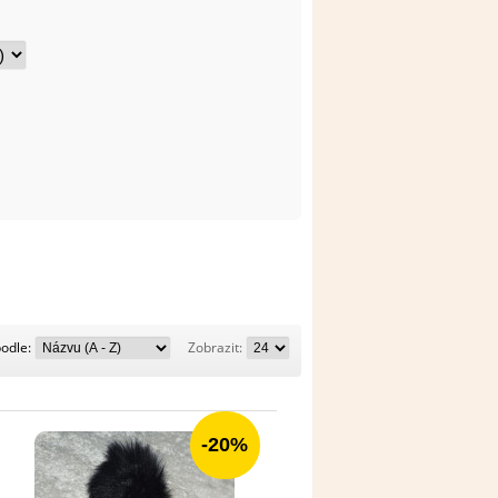
Řadit
Zobrazit:
podle:
Zobrazit:
podle:
-20%