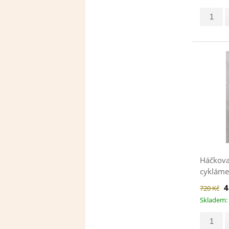
Háčkova
cykláme
4
720 Kč
Skladem: 