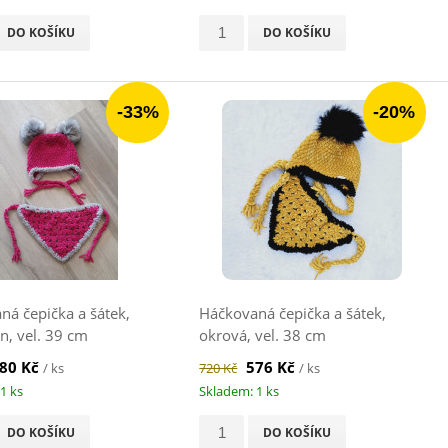
DO KOŠÍKU
DO KOŠÍKU
-33%
-20%
ná čepička a šátek,
Háčkovaná čepička a šátek,
n, vel. 39 cm
okrová, vel. 38 cm
80 Kč
576 Kč
/ ks
720 Kč
/ ks
1 ks
Skladem: 1 ks
DO KOŠÍKU
DO KOŠÍKU