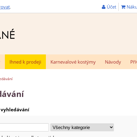
Účet
Náku
rovat
.
y
Ihned k prodeji
Karnevalové kostýmy
Návody
Pří
edávání
dávání
 vyhledávání
lé
Všechny
ávání
kategorie