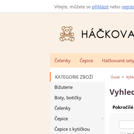
Vítejte, můžete se
přihlásit
nebo
regist
Čelenky
Čepice
Háčkované set
»
KATEGORIE ZBOŽÍ
Úvod
Vyhl
Bižuterie
Vyhle
Boty, botičky
Pokročilé
Čelenky
Čepice
Pokroči
Čepice s kytičkou
vyhled