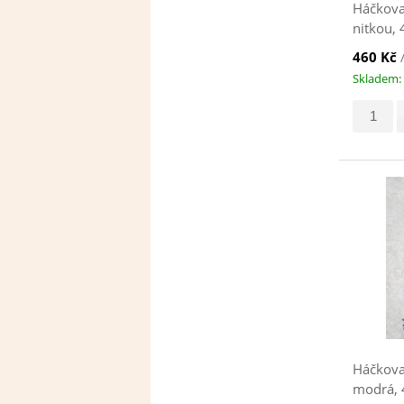
Háčkova
nitkou,
460 Kč
Skladem: 
Háčkova
modrá, 