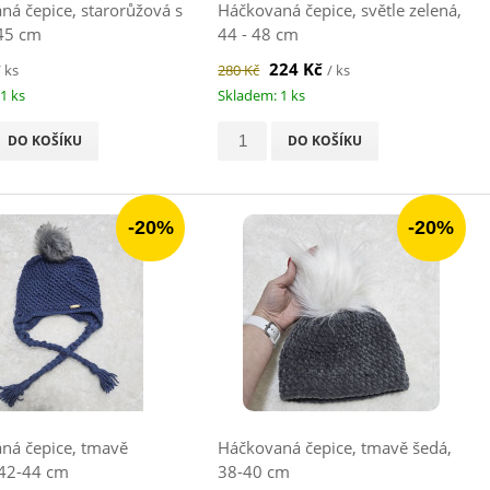
ná čepice, starorůžová s
Háčkovaná čepice, světle zelená,
 45 cm
44 - 48 cm
224 Kč
/ ks
280 Kč
/ ks
1 ks
Skladem: 1 ks
DO KOŠÍKU
DO KOŠÍKU
-20%
-20%
ná čepice, tmavě
Háčkovaná čepice, tmavě šedá,
42-44 cm
38-40 cm