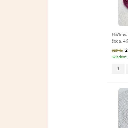
Háčkova
šedá, 4
2
320 Kč
Skladem: 