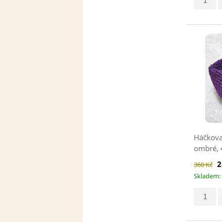
Háčkovan
ombré, 
2
360 Kč
Skladem: 