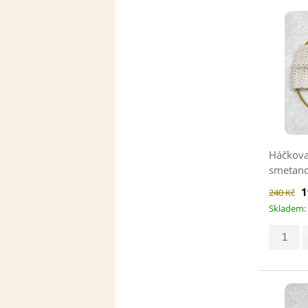
Háčkova
smetano
1
240 Kč
Skladem: 