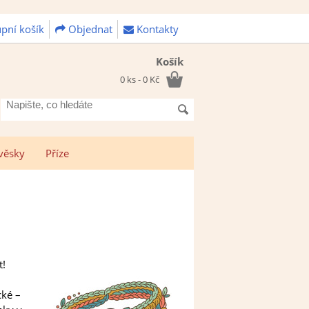
pní košík
Objednat
Kontakty
Košík
0 ks - 0 Kč
Napište,
co
hledáte
věsky
Příze
t!
cké –