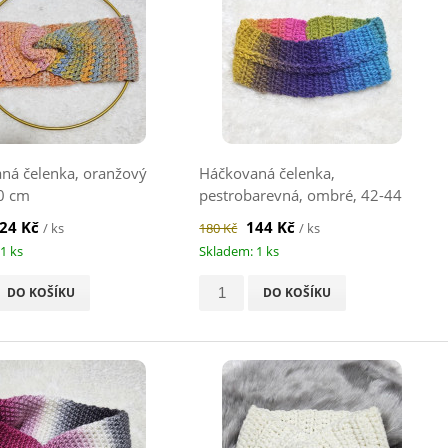
ná čelenka, oranžový
Háčkovaná čelenka,
50 cm
pestrobarevná, ombré, 42-44
cm
24 Kč
144 Kč
/ ks
180 Kč
/ ks
1 ks
Skladem: 1 ks
DO KOŠÍKU
DO KOŠÍKU