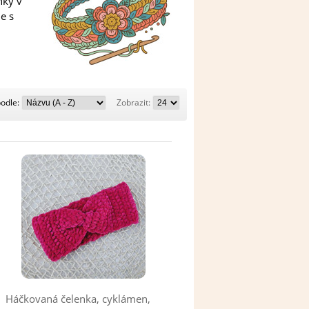
nky v
e s
Řadit
Zobrazit:
podle:
Zobrazit:
podle:
Háčkovaná čelenka, cyklámen,