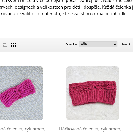
y na svém místě a v chladnějším počasí zahřejí uši. Nabízíme čele
rvách, designech a velikostech pro děti i dospělé. Každá čelenka j
kovaná z kvalitních materiálů, které zajistí maximální pohodlí.
Značka:
Značka:
Řadit 
ná čelenka, cyklámen,
Háčkovaná čelenka, cyklámen,