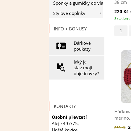
38 cm
Sponky a gumičky do vlasů
220 Kč
Stylové doplňky
Skladem: 
INFO + BONUSY
Dárkové
poukazy
Jaký je
stav mojí
objednávky?
KONTAKTY
Háčkova
Osobní převzetí
merino,
Aleje 497/75,
2
360 Kč
Hošťálkovice