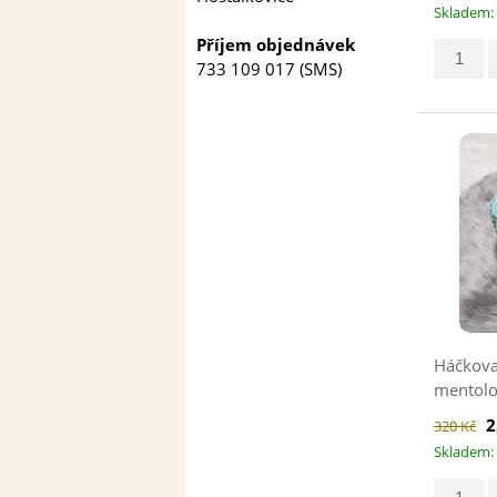
Skladem: 
Příjem objednávek
733 109 017 (SMS)
Háčkovan
mentolo
2
320 Kč
Skladem: 