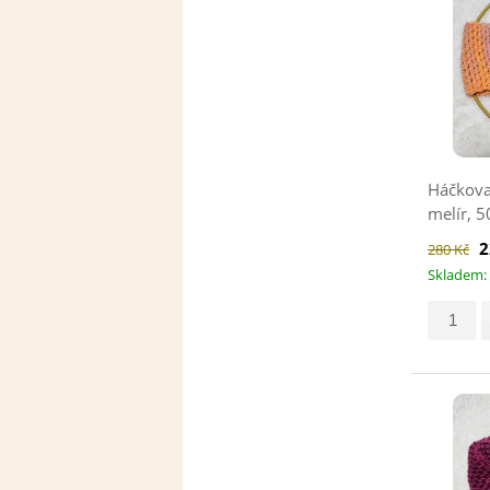
Háčkova
melír, 
2
280 Kč
Skladem: 