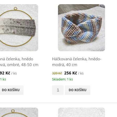
ná čelenka, hnědo
Háčkovaná čelenka, hnědo-
vá, ombré, 48-50 cm
modrá, 40 cm
92 Kč
256 Kč
/ ks
320 Kč
/ ks
1 ks
Skladem: 1 ks
DO KOŠÍKU
DO KOŠÍKU