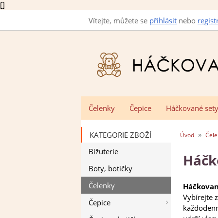
[]
Vítejte, můžete se
přihlásit
nebo
regist
Čelenky
Čepice
Háčkované set
»
KATEGORIE ZBOŽÍ
Úvod
Čele
Bižuterie
Háčk
Boty, botičky
Čelenky
Háčkovan
Vybírejte 
Čepice
každodenní