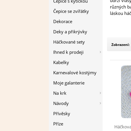
udrží vlas
Čepice s kytičkou
různých ba
Čepice se zvířátky
láskou háč
Dekorace
Deky a přikrývky
Háčkované sety
Zobrazení:
Ihned k prodeji
Kabelky
Karnevalové kostýmy
Moje galanterie
Na krk
Návody
Přívěsky
Příze
Háčkova