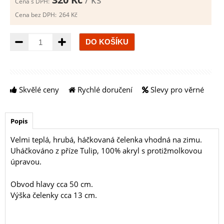
Cena s DPH:
Cena bez DPH:
264 Kč
Množství
Skvělé ceny
Rychlé doručení
Slevy pro věrné
Popis
Velmi teplá, hrubá, háčkovaná čelenka vhodná na zimu.
Uháčkováno z příze Tulip, 100% akryl s protižmolkovou
úpravou.
Obvod hlavy cca 50 cm.
Výška čelenky cca 13 cm.