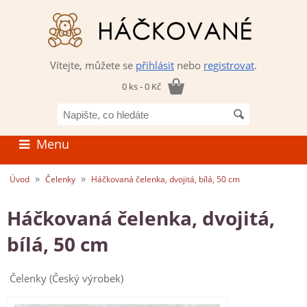
Vítejte, můžete se
přihlásit
nebo
registrovat
.
0 ks - 0 Kč
Napište,
co
hledáte
Menu
»
»
Úvod
Čelenky
Háčkovaná čelenka, dvojitá, bílá, 50 cm
Háčkovaná čelenka, dvojitá,
bílá, 50 cm
Čelenky (Český výrobek)