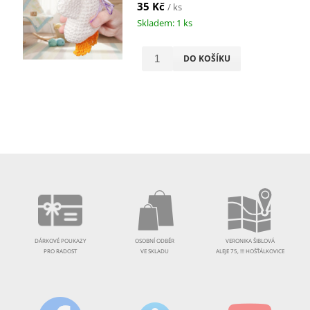
35 Kč
/ ks
Skladem: 1 ks
DO KOŠÍKU
DÁRKOVÉ POUKAZY
OSOBNÍ ODBĚR
VERONIKA ŠIBLOVÁ
PRO RADOST
VE SKLADU
ALEJE 75, !!! HOŠŤÁLKOVICE