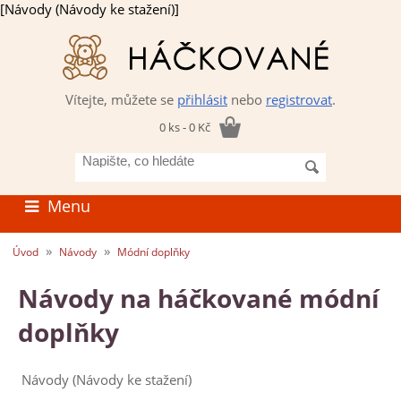
[Návody (Návody ke stažení)]
Vítejte, můžete se
přihlásit
nebo
registrovat
.
0 ks - 0 Kč
Napište,
co
hledáte
Menu
»
»
Úvod
Návody
Módní doplňky
Návody na háčkované módní
doplňky
Návody (Návody ke stažení)