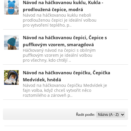
Návod na háčkovanou kuklu, Kukla -
prodloužená čepice, modrá
Návod na háčkovanou kuklu neboli
prodlouženou čepici je ideální volbou
pro vytvoření teplého, p..
Návod na háčkovanou čepici, Čepice s
puffkovým vzorem, smaragdová
Háčkovaný návod na čepici s obilným
puffkovým vzorem je ideální volbou
pro všechny, kdo chtějí ..
Návod na háčkovanou čepičku, Čepička
Medvídek, hnědá
Návod na háčkovanou čepičku Medvídek je
fajn volba, když chceš vytvořit něco
roztomilého a zároveň p..
Řadit
Řadit podle:
podle: