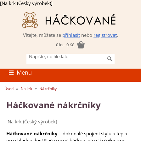
[Na krk (Český výrobek)]
Vítejte, můžete se
přihlásit
nebo
registrovat
.
0 ks - 0 Kč
Napište,
co
hledáte
Menu
»
»
Úvod
Na krk
Nákrčníky
Háčkované nákrčníky
Na krk (Český výrobek)
Háčkované nákrčníky
– dokonalé spojení stylu a tepla
pro chladné dny! Naše ručně háčkované nákrčníky jsou