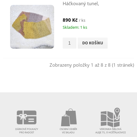
Háčkovaný tunel,
890 Kč
/ ks
Skladem: 1 ks
DO KOŠÍKU
Zobrazeny položky 1 až 8 z 8 (1 stránek)
DÁRKOVÉ POUKAZY
OSOBNÍ ODBĚR
VERONIKA ŠIBLOVÁ
PRO RADOST
VE SKLADU
ALEJE 75, !!! HOŠŤÁLKOVICE