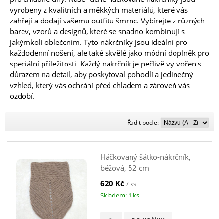
vyrobeny z kvalitních a měkkých materiálů, které vás
zahřejí a dodají vašemu outfitu šmrnc. Vybírejte z různých
barev, vzorů a designů, které se snadno kombinují s
jakýmkoli oblečením. Tyto nákrčníky jsou ideální pro
každodenní nošení, ale také skvělé jako módní doplněk pro
speciální příležitosti. Každý nákrčník je pečlivě vytvořen s
důrazem na detail, aby poskytoval pohodlí a jedinečný
vzhled, který vás ochrání před chladem a zároveň vás
ozdobí.
Řadit
Řadit podle:
podle:
Háčkovaný šátko-nákrčník,
béžová, 52 cm
620 Kč
/ ks
Skladem: 1 ks