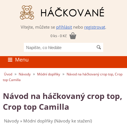
Vítejte, můžete se
přihlásit
nebo
registrovat
.
0 ks - 0 Kč
Napište,
co
hledáte
Menu
»
»
»
Úvod
Návody
Módní doplňky
Návod na háčkovaný crop top, Crop
top Camilla
Návod na háčkovaný crop top,
Crop top Camilla
Návody » Módní doplňky (Návody ke stažení)