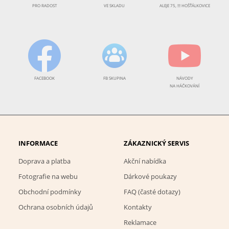
PRO RADOST
VE SKLADU
ALEJE 75, !!! HOŠŤÁLKOVICE
FACEBOOK
FB SKUPINA
NÁVODY
NA HÁČKOVÁNÍ
INFORMACE
ZÁKAZNICKÝ SERVIS
Doprava a platba
Akční nabídka
Fotografie na webu
Dárkové poukazy
Obchodní podmínky
FAQ (časté dotazy)
Ochrana osobních údajů
Kontakty
Reklamace