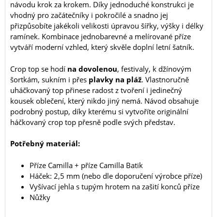
návodu krok za krokem. Díky jednoduché konstrukci je
vhodný pro začátečníky i pokročilé a snadno jej
přizpůsobíte jakékoli velikosti úpravou šířky, výšky i délky
ramínek. Kombinace jednobarevné a melírované příze
vytváří moderní vzhled, který skvěle doplní letní šatník.
Crop top se hodí
na dovolenou
, festivaly, k džínovým
šortkám, sukním i přes
plavky na pláž
. Vlastnoručně
uháčkovaný top přinese radost z tvoření i jedinečný
kousek oblečení, který nikdo jiný nemá. Návod obsahuje
podrobný postup, díky kterému si vytvoříte originální
háčkovaný crop top přesně podle svých představ.
Potřebný materiál:
Příze Camilla + příze Camilla Batik
Háček: 2,5 mm (nebo dle doporučení výrobce příze)
Vyšívací jehla s tupým hrotem na zašití konců příze
Nůžky