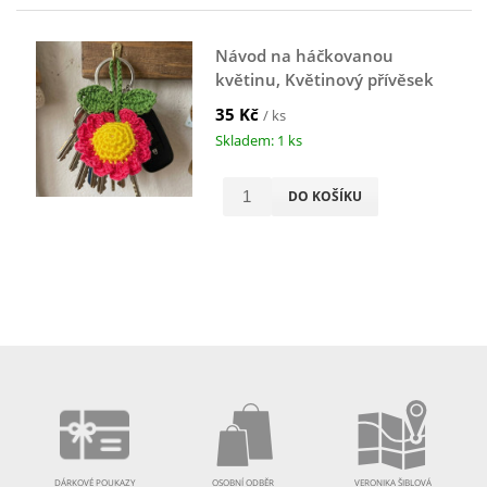
Návod na háčkovanou
květinu, Květinový přívěsek
na klíče, zelený
35 Kč
/ ks
Skladem: 1 ks
DO KOŠÍKU
DÁRKOVÉ POUKAZY
OSOBNÍ ODBĚR
VERONIKA ŠIBLOVÁ