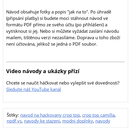
Návod obsahuje fotky a popis "jak na to". Po úhradě
(připsání platby) si budete moci stáhnout návod ve
formátu PDF přímo ze svého účtu (po přihlášení) a
vytisknout si jej. Nebo si můžete vyžádat zaslání návodu
mailem, tištěnou verzi nezasíláme. Doprava u toho zboží
není účtována, jelikož se jedná o PDF soubor.
Video návody a ukázky přízí
Chcete se naučit háčkovat nebo vylepšit své dovednosti?
Sledujte náš YouTube kanál
Štítky:
navod na hackovany crop top
,
crop top camilla
,
npdf vs
,
navody ke stazeni
,
modni doplnky
,
navody