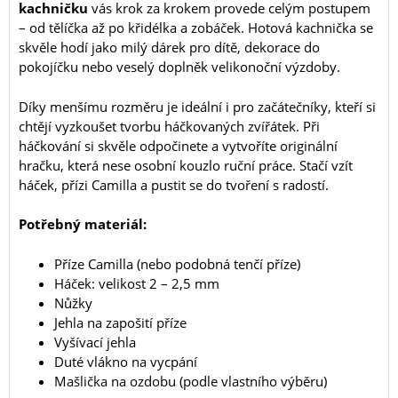
kachničku
vás krok za krokem provede celým postupem
– od tělíčka až po křidélka a zobáček. Hotová kachnička se
skvěle hodí jako milý dárek pro dítě, dekorace do
pokojíčku nebo veselý doplněk velikonoční výzdoby.
Díky menšímu rozměru je ideální i pro začátečníky, kteří si
chtějí vyzkoušet tvorbu háčkovaných zvířátek. Při
háčkování si skvěle odpočinete a vytvoříte originální
hračku, která nese osobní kouzlo ruční práce. Stačí vzít
háček, přízi Camilla a pustit se do tvoření s radostí.
Potřebný materiál:
Příze Camilla (nebo podobná tenčí příze)
Háček: velikost 2 – 2,5 mm
Nůžky
Jehla na zapošití příze
Vyšívací jehla
Duté vlákno na vycpání
Mašlička na ozdobu (podle vlastního výběru)