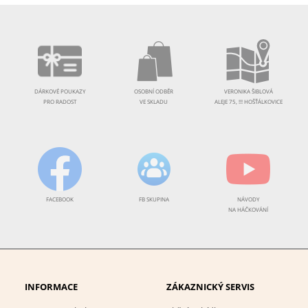
DÁRKOVÉ POUKAZY
OSOBNÍ ODBĚR
VERONIKA ŠIBLOVÁ
PRO RADOST
VE SKLADU
ALEJE 75, !!! HOŠŤÁLKOVICE
FACEBOOK
FB SKUPINA
NÁVODY
NA HÁČKOVÁNÍ
INFORMACE
ZÁKAZNICKÝ SERVIS