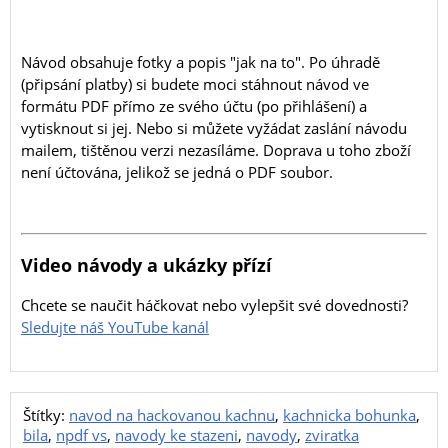
Návod obsahuje fotky a popis "jak na to". Po úhradě
(připsání platby) si budete moci stáhnout návod ve
formátu PDF přímo ze svého účtu (po přihlášení) a
vytisknout si jej. Nebo si můžete vyžádat zaslání návodu
mailem, tištěnou verzi nezasíláme. Doprava u toho zboží
není účtována, jelikož se jedná o PDF soubor.
Video návody a ukázky přízí
Chcete se naučit háčkovat nebo vylepšit své dovednosti?
Sledujte náš YouTube kanál
Štítky:
navod na hackovanou kachnu
,
kachnicka bohunka
,
bila
,
npdf vs
,
navody ke stazeni
,
navody
,
zviratka