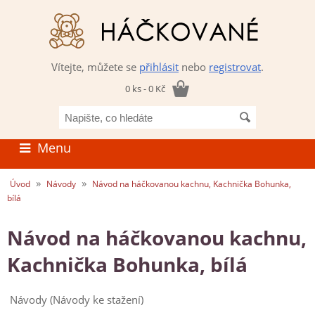
Vítejte, můžete se
přihlásit
nebo
registrovat
.
0 ks - 0 Kč
Napište,
co
hledáte
Menu
»
»
Úvod
Návody
Návod na háčkovanou kachnu, Kachnička Bohunka,
bílá
Návod na háčkovanou kachnu,
Kachnička Bohunka, bílá
Návody (Návody ke stažení)