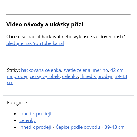
Video návody a ukázky přízí
Chcete se naučit háčkovat nebo vylepšit své dovednosti?
Sledujte náš YouTube kanál
Štítky:
hackovana celenka
,
svetle zelena
,
merino
,
42 cm
,
na prodej
,
cesky vyrobek
,
celenky
,
ihned k prodeji
,
39-43
cm
Kategorie:
Ihned k prodeji
Čelenky
Ihned k prodeji
»
Čepice podle obvodu
»
39-43 cm