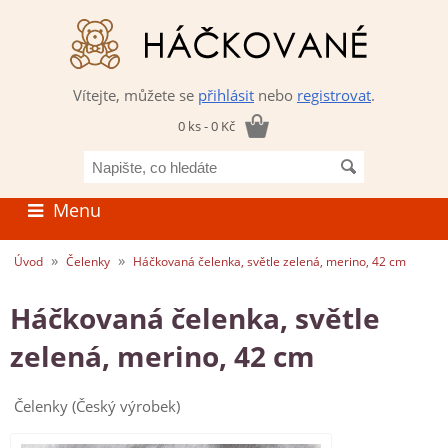
Vítejte, můžete se
přihlásit
nebo
registrovat
.
0 ks - 0 Kč
Napište,
co
hledáte
Menu
»
»
Úvod
Čelenky
Háčkovaná čelenka, světle zelená, merino, 42 cm
Háčkovaná čelenka, světle
zelená, merino, 42 cm
Čelenky (Český výrobek)