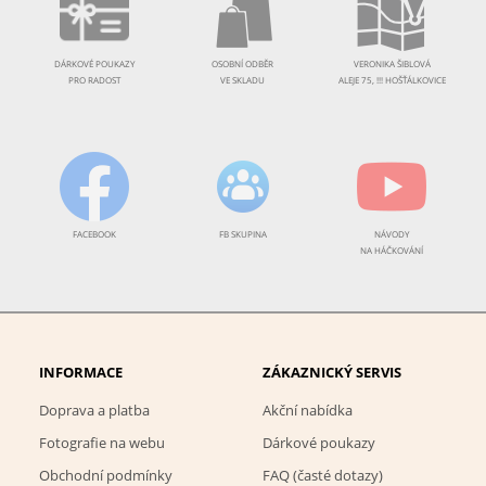
DÁRKOVÉ POUKAZY
OSOBNÍ ODBĚR
VERONIKA ŠIBLOVÁ
PRO RADOST
VE SKLADU
ALEJE 75, !!! HOŠŤÁLKOVICE
FACEBOOK
FB SKUPINA
NÁVODY
NA HÁČKOVÁNÍ
INFORMACE
ZÁKAZNICKÝ SERVIS
Doprava a platba
Akční nabídka
Fotografie na webu
Dárkové poukazy
Obchodní podmínky
FAQ (časté dotazy)