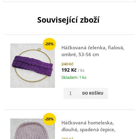
Související zboží
-20%
Háčkovaná čelenka, fialová,
ombré, 53-56 cm
240 Kč
192 Kč
/ ks
Skladem: 1 ks
DO KOŠÍKU
-20%
Háčkovaná homeleska,
dlouhá, spadená čepice,
starorůžová, 46-48 cm
260 Kč