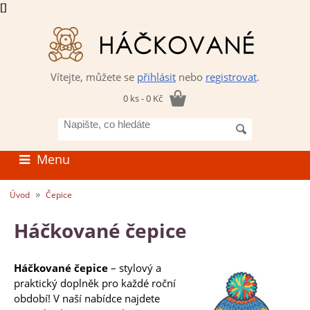
[]
Vítejte, můžete se
přihlásit
nebo
registrovat
.
0 ks - 0 Kč
Napište,
co
hledáte
Menu
»
Úvod
Čepice
Háčkované čepice
Háčkované čepice
– stylový a
praktický doplněk pro každé roční
období! V naší nabídce najdete