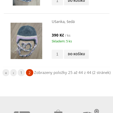
DO KOŠÍKU
Ušanka, šedá
390 Kč
/ ks
Skladem: 5 ks
DO KOŠÍKU
Zobrazeny položky 25 až 44 z 44 (2 stránek)
«
‹
1
2