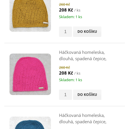
hořčicová, 46 cm
260 Kč
208 Kč
/ ks
Skladem: 1 ks
DO KOŠÍKU
Háčkovaná homeleska,
dlouhá, spadená čepice,
neonově růžová, 46-48 cm
260 Kč
208 Kč
/ ks
Skladem: 1 ks
DO KOŠÍKU
Háčkovaná homeleska,
dlouhá, spadená čepice,
petrolejová, 46 cm