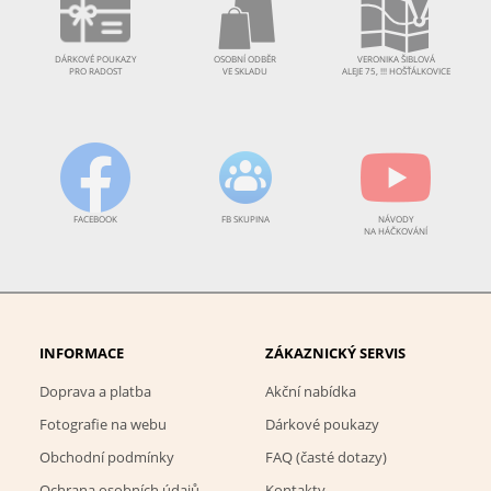
DÁRKOVÉ POUKAZY
OSOBNÍ ODBĚR
VERONIKA ŠIBLOVÁ
PRO RADOST
VE SKLADU
ALEJE 75, !!! HOŠŤÁLKOVICE
FACEBOOK
FB SKUPINA
NÁVODY
NA HÁČKOVÁNÍ
INFORMACE
ZÁKAZNICKÝ SERVIS
Doprava a platba
Akční nabídka
Fotografie na webu
Dárkové poukazy
Obchodní podmínky
FAQ (časté dotazy)
Ochrana osobních údajů
Kontakty