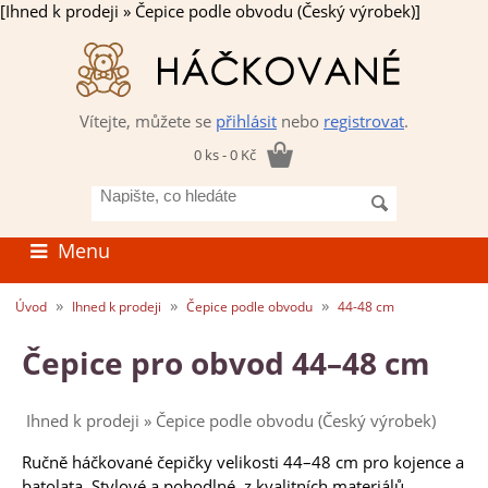
[Ihned k prodeji » Čepice podle obvodu (Český výrobek)]
Vítejte, můžete se
přihlásit
nebo
registrovat
.
0 ks - 0 Kč
Napište,
co
hledáte
Menu
»
»
»
Úvod
Ihned k prodeji
Čepice podle obvodu
44-48 cm
Čepice pro obvod 44–48 cm
Ihned k prodeji » Čepice podle obvodu (Český výrobek)
Ručně háčkované čepičky velikosti 44–48 cm pro kojence a
batolata. Stylové a pohodlné, z kvalitních materiálů.