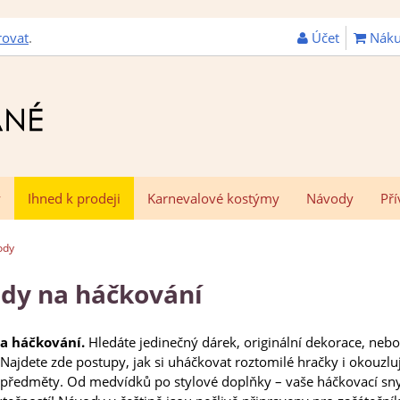
Účet
Náku
rovat
.
y
Ihned k prodeji
Karnevalové kostýmy
Návody
Pří
ody
dy na háčkování
a háčkování.
Hledáte jedinečný dárek, originální dekorace, nebo
 Najdete zde postupy, jak si uháčkovat roztomilé hračky i okouzluj
 předměty. Od medvídků po stylové doplňky – vaše háčkovací sn