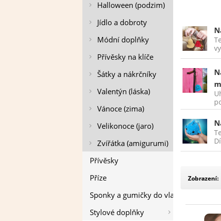
Halloween (podzim)
Jídlo a dobroty
N
Módní doplňky
T
vy
Přívěsky na klíče
N
Šátky a nákrčníky
m
Valentýn (láska)
Uh
p
Vánoce (zima)
N
Velikonoce (jaro)
Te
Dí
Zvířátka (amigurumi)
Přívěsky
Příze
Zobrazení:
Sponky a gumičky do vlasů
Stylové doplňky