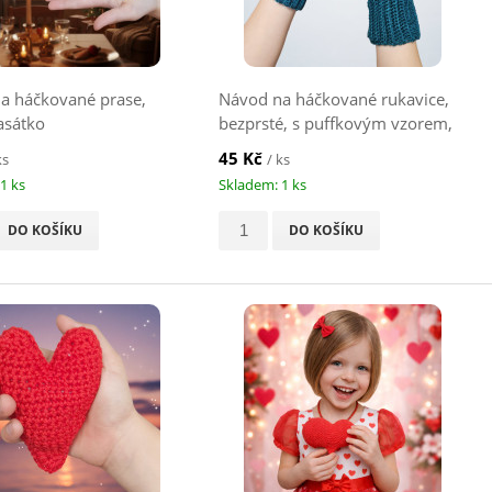
a háčkované prase,
Návod na háčkované rukavice,
asátko
bezprsté, s puffkovým vzorem,
smaragdové
45 Kč
ks
/ ks
1 ks
Skladem: 1 ks
DO KOŠÍKU
DO KOŠÍKU