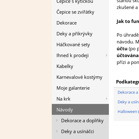
stanou sku
Čepice s kytičkou
zkušené a 
Čepice se zvířátky
Jak to fu
Dekorace
Deky a přikrývky
Po úhradě 
návodu. Mů
Háčkované sety
účtu
(po p
Ihned k prodeji
účtována
přízi a pon
Kabelky
Karnevalové kostýmy
Podkateg
Moje galanterie
Dekorace a
Na krk
Deky a usín
Návody
Halloween 
Dekorace a doplňky
Deky a usínáčci