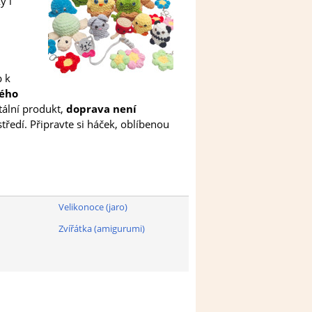
y i
p k
kého
itální produkt,
doprava není
středí. Připravte si háček, oblíbenou
Velikonoce (jaro)
Zvířátka (amigurumi)