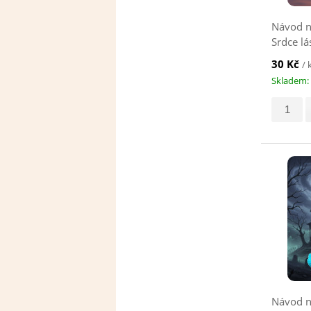
Návod n
Srdce lá
30 Kč
/ 
Skladem: 
Návod n