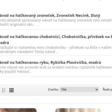
ávod na háčkovaný zvoneček, Zvoneček Necink, žlutý
ento detailně zpracovaný návod na háčkovaný zvoneček vám umož
tvořit originální ván..
ávod na háčkovanou chobotnici, Chobotnička, přívěsek na k
odrá
áčkujte si roztomilou mini chobotničku – přívěsek na klíče s naším
odrobným návodem! Tento návod ..
ávod na háčkovanou rybu, Rybička Ploutvička, modrá
nto návod vás provede krok za krokem tvorbou roztomilé háčkované
ky použití hebouč..
Značka:
Značka:
Řadit 