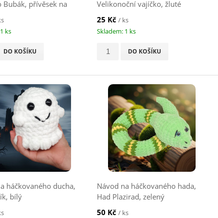
o Bubák, přívěsek na
Velikonoční vajíčko, žluté
25 Kč
ks
/ ks
1 ks
Skladem: 1 ks
DO KOŠÍKU
DO KOŠÍKU
a háčkovaného ducha,
Návod na háčkovaného hada,
ík, bílý
Had Plazirad, zelený
50 Kč
ks
/ ks