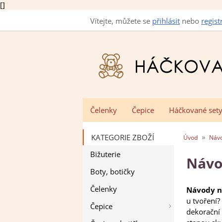
[]
Vítejte, můžete se
přihlásit
nebo
regist
Čelenky
Čepice
Háčkované set
»
KATEGORIE ZBOŽÍ
Úvod
Náv
Bižuterie
Návo
Boty, botičky
Čelenky
Návody n
u tvoření?
Čepice
dekorační