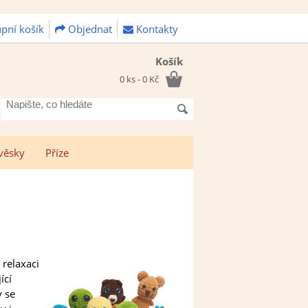
pní košík
Objednat
Kontakty
Košík
0 ks - 0 Kč
Napište,
co
hledáte
věsky
Příze
 relaxaci
ící
y se