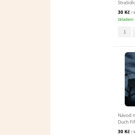
Strašidl
klíče
30 Kč
/ 
Skladem: 
Návod n
Duch Fif
30 Kč
/ 