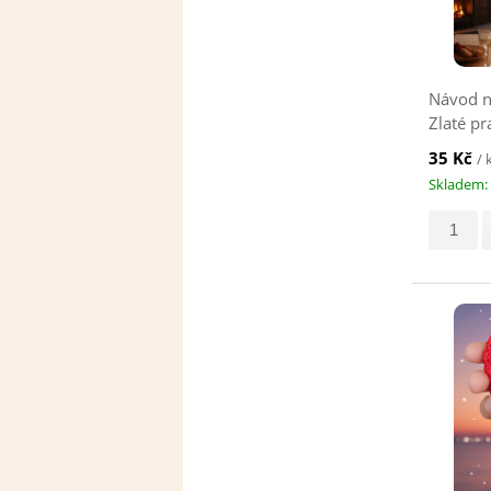
Návod n
Zlaté pr
35 Kč
/ 
Skladem: 