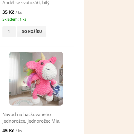
Anděl se svatozáří, bílý
35 Kč
/ ks
Skladem: 1 ks
DO KOŠÍKU
Návod na háčkovaného
jednorožce, Jednorožec Mia,
růžový
45 Kč
/ ks