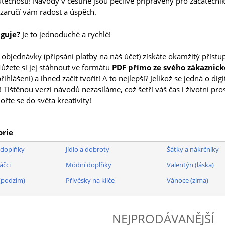
tečností! Návody v češtině jsou pečlivě připraveny pro začátečník
zaručí vám radost a úspěch.
nguje?
Je to jednoduché a rychlé!
objednávky (připsání platby na náš účet) získáte okamžitý přístu
žete si jej stáhnout ve formátu
PDF přímo ze svého zákaznic
řihlášení) a ihned začít tvořit! A to nejlepší? Jelikož se jedná o dig
! Tištěnou verzi návodů nezasíláme, což šetří váš čas i životní pro
ořte se do světa kreativity!
orie
 doplňky
Jídlo a dobroty
Šátky a nákrčníky
áčci
Módní doplňky
Valentýn (láska)
(podzim)
Přívěsky na klíče
Vánoce (zima)
NEJPRODÁVANĚJŠÍ