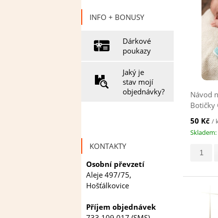
INFO + BONUSY
Dárkové
poukazy
Jaký je
stav mojí
objednávky?
Návod n
Botičky 
50 Kč
/ 
Skladem: 
KONTAKTY
Osobní převzetí
Aleje 497/75,
Hošťálkovice
Příjem objednávek
733 109 017 (SMS)