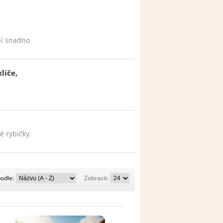
ní snadno
líče,
 rybičky.
Řadit
Zobrazit:
podle:
Zobrazit:
podle: