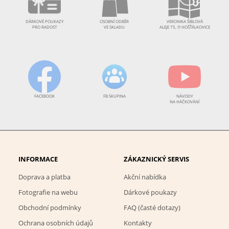
DÁRKOVÉ POUKAZY
OSOBNÍ ODBĚR
VERONIKA ŠIBLOVÁ
PRO RADOST
VE SKLADU
ALEJE 75, !!! HOŠŤÁLKOVICE
FACEBOOK
FB SKUPINA
NÁVODY
NA HÁČKOVÁNÍ
INFORMACE
ZÁKAZNICKÝ SERVIS
Doprava a platba
Akční nabídka
Fotografie na webu
Dárkové poukazy
Obchodní podmínky
FAQ (časté dotazy)
Ochrana osobních údajů
Kontakty