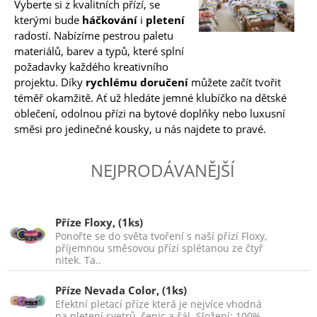
Vyberte si z kvalitních přízí, se
kterými bude
háčkování
i
pletení
radostí. Nabízíme pestrou paletu
materiálů, barev a typů, které splní
požadavky každého kreativního
projektu. Díky
rychlému doručení
můžete začít tvořit
téměř okamžitě. Ať už hledáte jemné klubíčko na dětské
oblečení, odolnou přízi na bytové doplňky nebo luxusní
směsi pro jedinečné kousky, u nás najdete to pravé.
NEJPRODÁVANĚJŠÍ
Příze Floxy, (1ks)
Ponořte se do světa tvoření s naší přízí Floxy,
příjemnou směsovou přízí splétanou ze čtyř
nitek. Ta..
Příze Nevada Color, (1ks)
Efektní pletací příze která je nejvíce vhodná
na pletení svetrů, čepic a šál. Složení: 100%