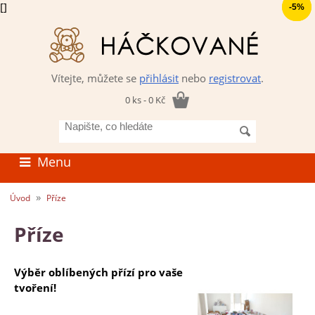
[]
-33%
-5%
Vítejte, můžete se
přihlásit
nebo
registrovat
.
0 ks - 0 Kč
Napište,
co
hledáte
Menu
»
Úvod
Příze
Příze
Výběr oblíbených přízí pro vaše
tvoření!