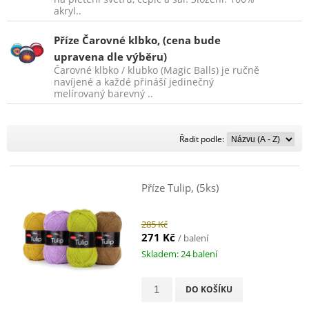
akryl..
Příze Čarovné klbko, (cena bude
upravena dle výběru)
Čarovné klbko / klubko (Magic Balls) je ručně
navíjené a každé přináší jedinečný
melírovaný barevný ..
Řadit
Řadit podle:
podle:
Příze Tulip, (5ks)
285 Kč
271 Kč
/ balení
Skladem: 24 balení
DO KOŠÍKU