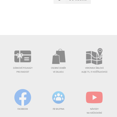
DÁRKOVÉ POUKAZY
OSOBNÍ ODBĚR
VERONIKA ŠIBLOVÁ
PRO RADOST
VE SKLADU
ALEJE 75, !!! HOŠŤÁLKOVICE
FACEBOOK
FB SKUPINA
NÁVODY
NA HÁČKOVÁNÍ