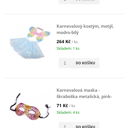
Karnevalový kostým, motýl,
modro-bílý
264 Kč
/ ks
Skladem: 1 ks
DO KOŠÍKU
Karnevalová maska -
škraboška metalická, pink-
zlatá
71 Kč
/ ks
Skladem: 4 ks
DO KOŠÍKU