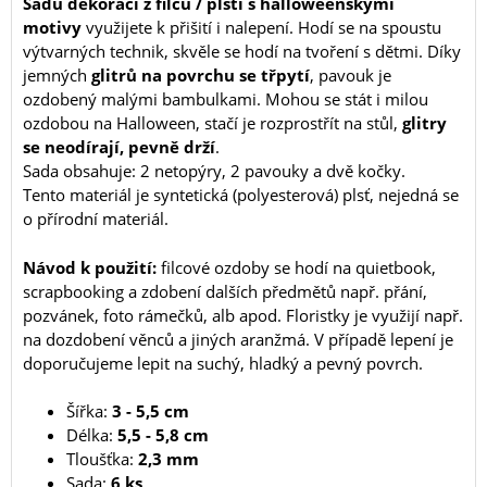
Sadu dekorací z filcu / plsti s halloweenskými
motivy
využijete k přišití i nalepení. Hodí se na spoustu
výtvarných technik, skvěle se hodí na tvoření s dětmi. Díky
jemných
glitrů na povrchu se třpytí
, pavouk je
ozdobený malými bambulkami. Mohou se stát i milou
ozdobou na Halloween, stačí je rozprostřít na stůl,
glitry
se neodírají, pevně drží
.
Sada obsahuje: 2 netopýry, 2 pavouky a dvě kočky.
Tento materiál je syntetická (polyesterová) plsť, nejedná se
o přírodní materiál.
Návod k použití:
filcové ozdoby se hodí na quietbook,
scrapbooking a zdobení dalších předmětů např. přání,
pozvánek, foto rámečků, alb apod. Floristky je využijí např.
na dozdobení věnců a jiných aranžmá. V případě lepení je
doporučujeme lepit na suchý, hladký a pevný povrch.
Šířka:
3 - 5,5 cm
Délka:
5,5 - 5,8 cm
Tloušťka:
2,3 mm
Sada:
6 ks