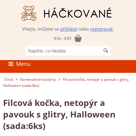
Vítejte, můžete se
přihlásit
nebo
registrovat
.
0 ks - 0 Kč
Napište,
co
hledáte
Menu
»
»
Úvod
Karnevalové kostýmy
Filcová kočka, netopýr a pavouk s glitry,
Halloween (sada:6ks)
Filcová kočka, netopýr a
pavouk s glitry, Halloween
(sada:6ks)