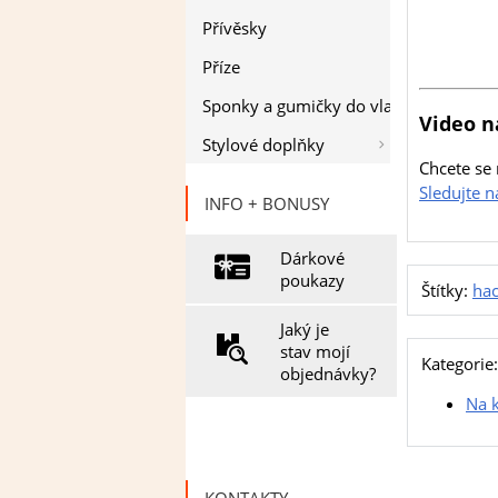
Přívěsky
Příze
Sponky a gumičky do vlasů
Video n
Stylové doplňky
Chcete se 
Sledujte 
INFO + BONUSY
Dárkové
poukazy
Štítky:
hac
Jaký je
stav mojí
Kategorie:
objednávky?
Na 
KONTAKTY