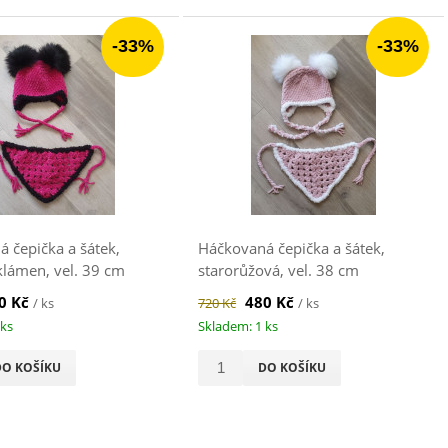
-33%
-33%
 čepička a šátek,
Háčkovaná čepička a šátek,
lámen, vel. 39 cm
starorůžová, vel. 38 cm
0 Kč
480 Kč
/ ks
720 Kč
/ ks
 ks
Skladem: 1 ks
DO KOŠÍKU
DO KOŠÍKU