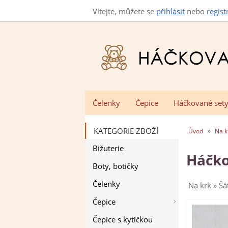
Vítejte, můžete se
přihlásit
nebo
regist
Čelenky
Čepice
Háčkované set
»
KATEGORIE ZBOŽÍ
Úvod
Na k
Bižuterie
Háčko
Boty, botičky
Čelenky
Na krk » Šá
Čepice
Čepice s kytičkou