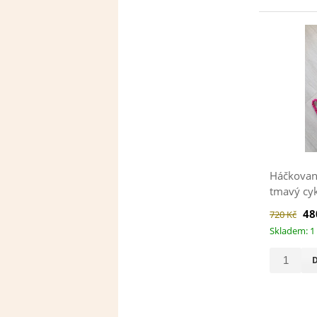
Háčkovaná
tmavý cyk
48
720 Kč
Skladem: 1