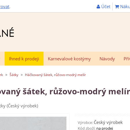
Účet
Náku
rovat
.
y
Ihned k prodeji
Karnevalové kostýmy
Návody
Pří
»
»
rk
Šátky
Háčkovaný šátek, růžovo-modrý melír
vaný šátek, růžovo-modrý melí
tky (Český výrobek)
Český výrobek
Výrobce:
Kód zboží:
na prodej