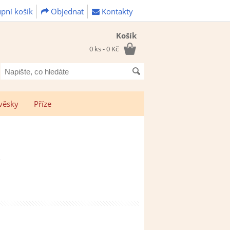
pní košík
Objednat
Kontakty
Košík
0 ks - 0 Kč
Napište,
co
hledáte
věsky
Příze
r