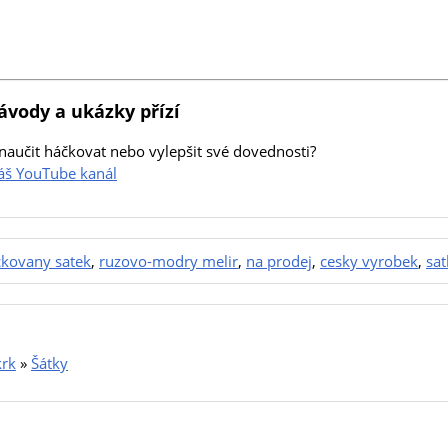
ávody a ukázky přízí
naučit háčkovat nebo vylepšit své dovednosti?
náš YouTube kanál
kovany satek
,
ruzovo-modry melir
,
na prodej
,
cesky vyrobek
,
sat
krk
»
Šátky