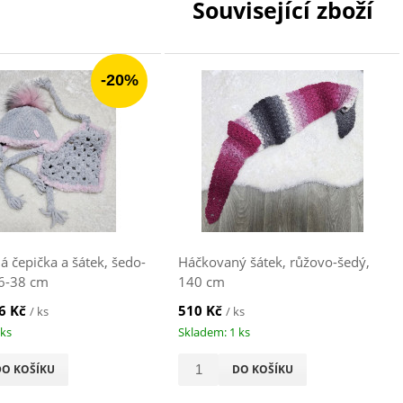
Související zboží
-20%
 čepička a šátek, šedo-
Háčkovaný šátek, růžovo-šedý,
36-38 cm
140 cm
6 Kč
510 Kč
/ ks
/ ks
 ks
Skladem: 1 ks
DO KOŠÍKU
DO KOŠÍKU