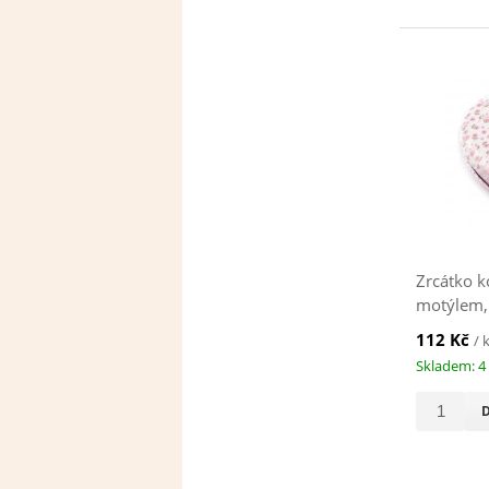
Zrcátko k
motýlem,
112 Kč
/ 
Skladem: 4