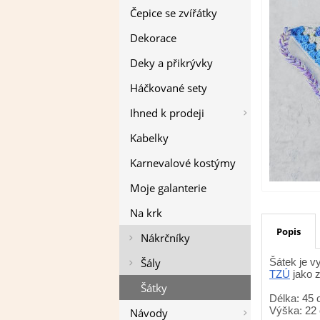
Čepice se zvířátky
Dekorace
Deky a přikrývky
Háčkované sety
Ihned k prodeji
Kabelky
Karnevalové kostýmy
Moje galanterie
Na krk
Popis
Nákrčníky
Šály
Šátek je v
TZÚ
jako z
Šátky
Délka: 45 
Výška: 22
Návody