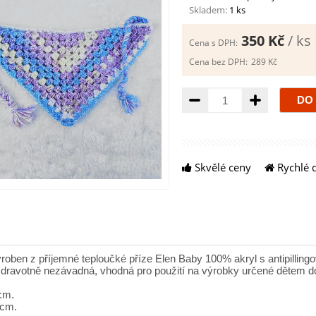
Skladem:
1 ks
350 Kč
/ ks
Cena s DPH:
Cena bez DPH:
289 Kč
Množství
Skvělé ceny
Rychlé 
yroben z příjemné teploučké příze Elen Baby 100% akryl s antipilling
dravotně nezávadná, vhodná pro použití na výrobky určené dětem do 
cm.
 cm.