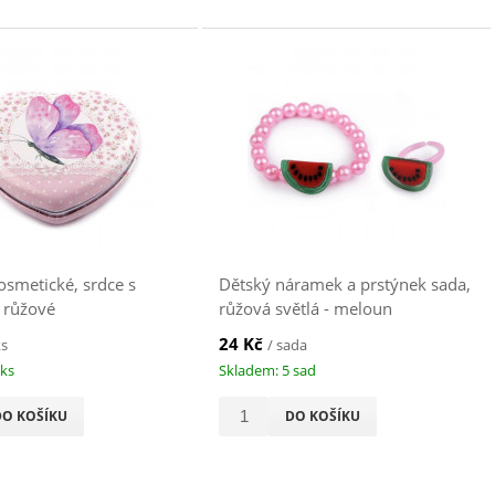
osmetické, srdce s
Dětský náramek a prstýnek sada,
 růžové
růžová světlá - meloun
24 Kč
ks
/ sada
 ks
Skladem: 5 sad
DO KOŠÍKU
DO KOŠÍKU