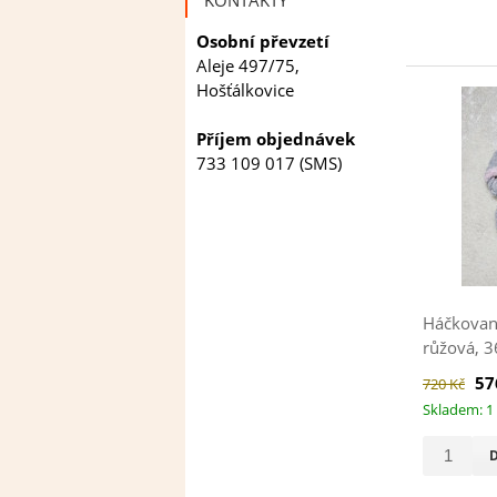
Osobní převzetí
Aleje 497/75,
Hošťálkovice
Příjem objednávek
733 109 017 (SMS)
Háčkovaná
růžová, 
57
720 Kč
Skladem: 1