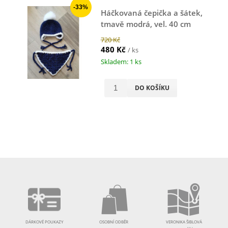
-33%
Háčkovaná čepička a šátek,
tmavě modrá, vel. 40 cm
720 Kč
480 Kč
/ ks
Skladem: 1 ks
DO KOŠÍKU
DÁRKOVÉ POUKAZY
OSOBNÍ ODBĚR
VERONIKA ŠIBLOVÁ