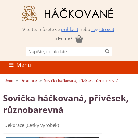
Vítejte, můžete se
přihlásit
nebo
registrovat
.
0 ks - 0 Kč
Napište,
co
hledáte
Menu
»
»
Úvod
Dekorace
Sovička háčkovaná, přívěsek, různobarevná
Sovička háčkovaná, přívěsek,
různobarevná
Dekorace (Český výrobek)