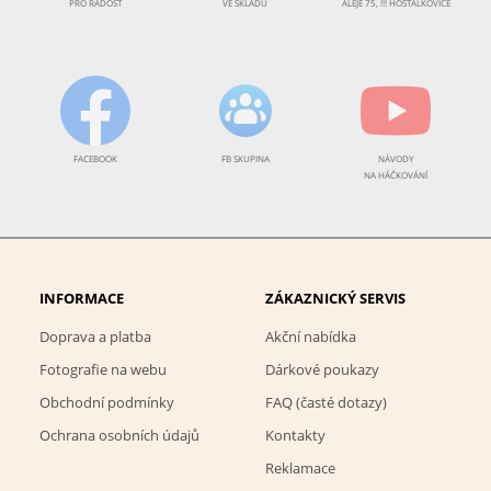
PRO RADOST
VE SKLADU
ALEJE 75, !!! HOŠŤÁLKOVICE
FACEBOOK
FB SKUPINA
NÁVODY
NA HÁČKOVÁNÍ
INFORMACE
ZÁKAZNICKÝ SERVIS
Doprava a platba
Akční nabídka
Fotografie na webu
Dárkové poukazy
Obchodní podmínky
FAQ (časté dotazy)
Ochrana osobních údajů
Kontakty
Reklamace