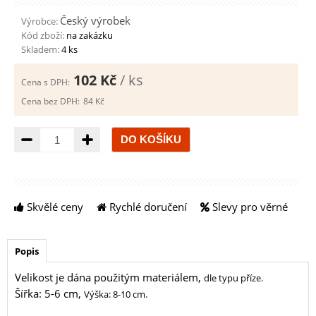
Český výrobek
Výrobce:
Kód zboží:
na zakázku
Skladem:
4 ks
102 Kč
/ ks
Cena s DPH:
Cena bez DPH:
84 Kč
Množství
Skvělé ceny
Rychlé doručení
Slevy pro věrné
Popis
Velikost je dána použitým materiálem,
dle typu příze
.
Šířka: 5-6 cm,
Výška: 8-10
cm
.