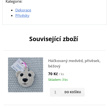
Kategorie:
Dekorace
Přívěsky
Související zboží
Háčkovaný medvěd, přívěsek,
béžový
70 Kč
/ ks
Skladem: 3 ks
DO KOŠÍKU