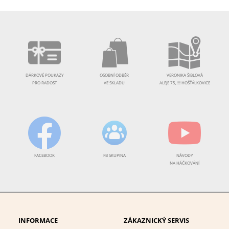
DÁRKOVÉ POUKAZY
OSOBNÍ ODBĚR
VERONIKA ŠIBLOVÁ
PRO RADOST
VE SKLADU
ALEJE 75, !!! HOŠŤÁLKOVICE
FACEBOOK
FB SKUPINA
NÁVODY
NA HÁČKOVÁNÍ
INFORMACE
ZÁKAZNICKÝ SERVIS