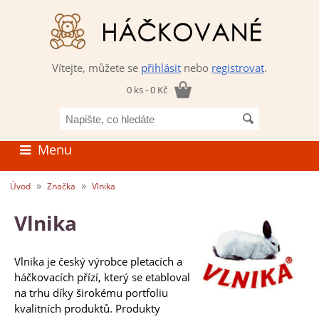
Vítejte, můžete se
přihlásit
nebo
registrovat
.
0 ks - 0 Kč
Napište,
co
hledáte
Menu
»
»
Úvod
Značka
Vlnika
Vlnika
Vlnika je český výrobce pletacích a
háčkovacích přízí, který se etabloval
na trhu díky širokému portfoliu
kvalitních produktů. Produkty