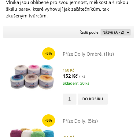
Vlnika jsou oblíbené pro svou jemnost, měkkost a širokou
škálu barev, které vyhovují jak začátečníkům, tak
zkušeným tvůrcům.
Řadit
Řadit podle:
podle:
Příze Dolly Ombré, (1ks)
-5%
160 Kč
152 Kč
/ ks
Skladem: 30 ks
DO KOŠÍKU
Příze Dolly, (5ks)
-5%
255 Kč