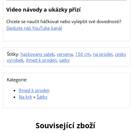
Video návody a ukázky přízí
Chcete se naučit háčkovat nebo vylepšit své dovednosti?
Sledujte náš YouTube kanál
Štítky:
hackovany satek
,
cervena
,
150 cm
,
na prodej
,
cesky
vyrobek
,
ihned k prodeji
,
satky
Kategorie:
Ihned k prodeji
Na krk
»
Šátky
Související zboží