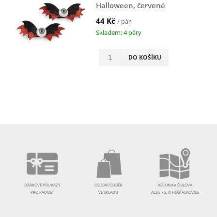
Halloween, červené
44 Kč
/ pár
Skladem: 4 páry
DO KOŠÍKU
DÁRKOVÉ POUKAZY
OSOBNÍ ODBĚR
VERONIKA ŠIBLOVÁ
PRO RADOST
VE SKLADU
ALEJE 75, !!! HOŠŤÁLKOVICE