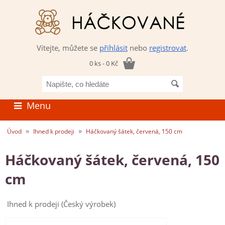
Vítejte, můžete se
přihlásit
nebo
registrovat
.
0 ks - 0 Kč
Napište,
co
hledáte
Menu
»
»
Úvod
Ihned k prodeji
Háčkovaný šátek, červená, 150 cm
Háčkovaný šátek, červená, 150
cm
Ihned k prodeji (Český výrobek)