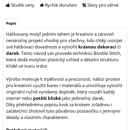
Skvělé ceny
Rychlé doručení
Slevy pro věrné
Popis
Háčkovaný motýl jedním tahem je kreativní a zároveň
nenáročný projekt vhodný pro všechny, kdo chtějí rozvíjet
své háčkovací dovednosti a vytvořit
krásnou dekoraci
či
dárek
. Tento návod vás provede technikou Booble Stitch,
která dodá motýlovi plastický vzhled a detailní strukturu
křídel ve tvaru srdce.
Výroba motivuje k trpělivosti a preciznosti, nabízí prostor
pro kreativní využití barev i materiálů a umožňuje vytvořit
originální ručně vyrobený doplněk, který rozzáří každý
interiér nebo
potěší blízké
jako jedinečný dárek.
Díky přehlednému popisu krok za krokem zvládnou i
začátečníci zhotovit tuto půvabnou postavičku s jemnými
detaily a vlastním charakterem.