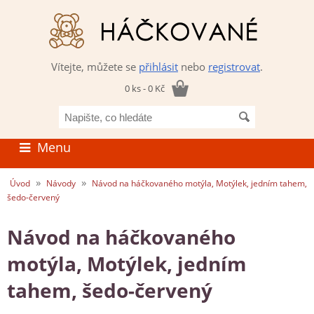
Vítejte, můžete se
přihlásit
nebo
registrovat
.
0 ks - 0 Kč
Napište,
co
hledáte
Menu
»
»
Úvod
Návody
Návod na háčkovaného motýla, Motýlek, jedním tahem,
šedo-červený
Návod na háčkovaného
motýla, Motýlek, jedním
tahem, šedo-červený