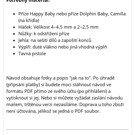
Potřebný materiál:
Příze Happy Baby nebo příze Dolphin Baby, Camilla
(na křídla)
Háček: Velikost 4–4,5 mm a 2–2,5 mm
Nůžky: k odstřižení příze
Jehla: na sešití dílů a zapošití konců
Výplň: duté vlákno nebo jiná vhodná výplň
Tavná pistole
Návod obsahuje fotky a popis "jak na to". Po úhradě
(připsání platby) si budete moci stáhnout návod ve
formátu PDF přímo ze svého účtu (po přihlášení) a
vytisknout si jej. Nebo si můžete vyžádat zaslání návodu
mailem, tištěnou verzi nezasíláme. Doprava u toho zboží
není účtována, jelikož se jedná o PDF soubor.