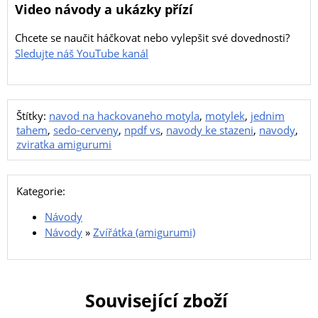
Video návody a ukázky přízí
Chcete se naučit háčkovat nebo vylepšit své dovednosti?
Sledujte náš YouTube kanál
Štítky:
navod na hackovaneho motyla
,
motylek
,
jednim
tahem
,
sedo-cerveny
,
npdf vs
,
navody ke stazeni
,
navody
,
zviratka amigurumi
Kategorie:
Návody
Návody
»
Zvířátka (amigurumi)
Související zboží