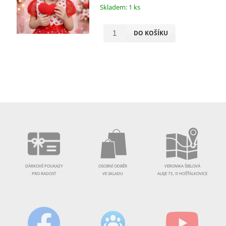
Skladem: 1 ks
DO KOŠÍKU
DÁRKOVÉ POUKAZY
OSOBNÍ ODBĚR
VERONIKA ŠIBLOVÁ
PRO RADOST
VE SKLADU
ALEJE 75, !!! HOŠŤÁLKOVICE