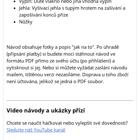
Výplň: Duté vlákno nebo jiná vhodná výplň
Jehla: Vyšívací jehla s tupým hrotem na zašívání a
zapošívání konců příze
Nůžky
Návod obsahuje fotky a popis "jak na to". Po úhradě
(připsání platby) si budete moci stáhnout návod ve
formátu PDF přímo ze svého účtu (po přihlášení) a
vytisknout si jej. Nebo si můžete vyžádat zaslání návodu
mailem, tištěnou verzi nezasíláme. Doprava u toho zboží
není účtována, jelikož se jedná o PDF soubor.
Video návody a ukázky přízí
Chcete se naučit háčkovat nebo vylepšit své dovednosti?
Sledujte náš YouTube kanál