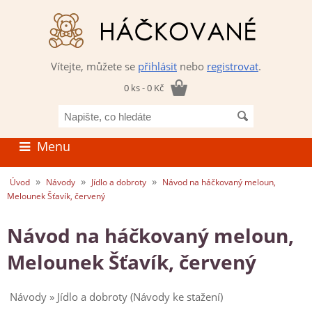
Vítejte, můžete se
přihlásit
nebo
registrovat
.
0 ks - 0 Kč
Napište,
co
hledáte
Menu
»
»
»
Úvod
Návody
Jídlo a dobroty
Návod na háčkovaný meloun,
Melounek Šťavík, červený
Návod na háčkovaný meloun,
Melounek Šťavík, červený
Návody » Jídlo a dobroty (Návody ke stažení)