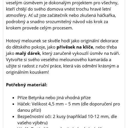
veselým úsměvem je dokonalým projektem pro všechny,
kteří chtějí do svého domova vnést trochu hravé letní
atmosféry. Ať už jste začátečník nebo zkušená háčkařka,
podrobný a snadno srozumitelný návod vás krok za
krokem provede celým procesem.
Hotový melounek se skvěle hodí jako originální dekorace
do dětského pokoje, jako
přívěsek na klíče
, nebo třeba
jako
malý dárek
, který zaručeně vykouzlí úsměv na tváři.
Vytvořte si svého veselého melounového kamaráda a
užijte si radost z ruční práce, která vás odmění krásným a
originálním kouskem!
Potřebný materiál:
Příze Betynka nebo jiná vhodná příze
Háček: Velikost 4,5 mm – 5 mm (dle doporučení pro
danou přízi)
Bezpečnostní oči: 2 kusy (například 10-12 mm, dle
vašeho výběru)