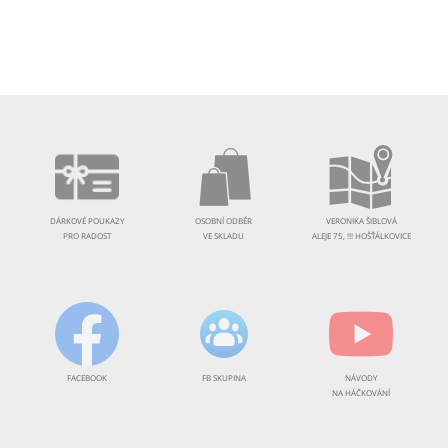
DÁRKOVÉ POUKAZY
OSOBNÍ ODBĚR
VERONIKA ŠIBLOVÁ
PRO RADOST
VE SKLADU
ALEJE 75, !!! HOŠŤÁLKOVICE
FACEBOOK
FB SKUPINA
NÁVODY
NA HÁČKOVÁNÍ