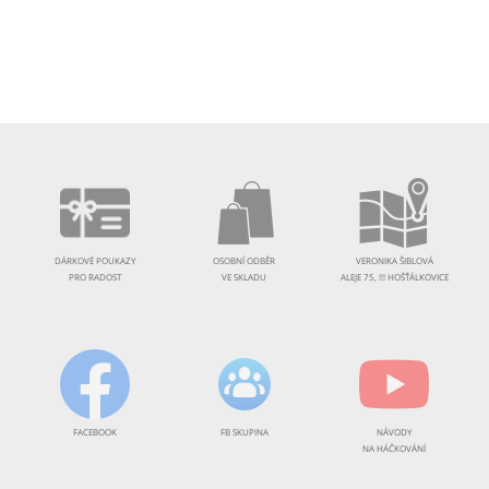
DÁRKOVÉ POUKAZY
OSOBNÍ ODBĚR
VERONIKA ŠIBLOVÁ
PRO RADOST
VE SKLADU
ALEJE 75, !!! HOŠŤÁLKOVICE
FACEBOOK
FB SKUPINA
NÁVODY
NA HÁČKOVÁNÍ