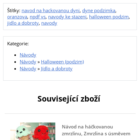
Štítky:
navod na hackovanou dyni
,
dyne podzimka
,
oranzova
,
npdf vs
,
navody ke stazeni
,
halloween podzim
,
jidlo a dobroty
,
navody
Kategorie:
Návody
Návody
»
Halloween (podzim)
Návody
»
Jídlo a dobroty
Související zboží
Návod na háčkovanou
zmrzlinu, Zmrzlina s úsměvem