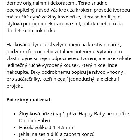
domov originálními dekoracemi. Tento snadno
pochopitelný návod vás krok za krokem provede tvorbou
měkoučké dýně ze žinylkové příze, která se hodí jako
stylová podzimní dekorace na stůl, poličku nebo třeba
do dětského pokojíčku.
Háčkovaná dýně je skvělým tipem na kreativní dárek,
podzimní focení nebo zútulnění interiéru. Vytvořením
vlastní dýně si nejen odpočinete u tvoření, ale také získáte
jedinečný ručně vyrobený kousek, který nikde jinde
nekoupíte. Díky podrobnému popisu je návod vhodný i
pro začátečníky, kteří hledají jednoduchý, ale efektní
projekt.
Potřebný materiál:
Žinylková příze (např. příze Happy Baby nebo příze
Dolphin Baby)
Háček: velikost 4–4,5 mm
Jehla: na sešití dílů a zapošití konců