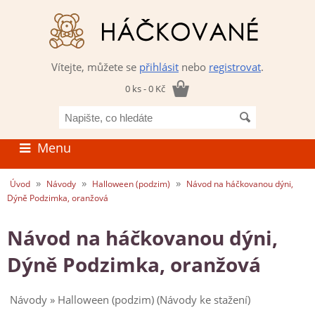
Vítejte, můžete se
přihlásit
nebo
registrovat
.
0 ks - 0 Kč
Napište,
co
hledáte
Menu
»
»
»
Úvod
Návody
Halloween (podzim)
Návod na háčkovanou dýni,
Dýně Podzimka, oranžová
Návod na háčkovanou dýni,
Dýně Podzimka, oranžová
Návody » Halloween (podzim) (Návody ke stažení)