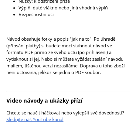
Nůžky: k odstřižení příze
Výplň: duté vlákno nebo jiná vhodná výplň
Bezpečnostní oči
Návod obsahuje fotky a popis "jak na to". Po úhradě
(připsání platby) si budete moci stáhnout návod ve
formátu PDF přímo ze svého účtu (po přihlášení) a
vytisknout si jej. Nebo si můžete vyžádat zaslání návodu
mailem, tištěnou verzi nezasíláme. Doprava u toho zboží
není účtována, jelikož se jedná o PDF soubor.
Video návody a ukázky přízí
Chcete se naučit háčkovat nebo vylepšit své dovednosti?
Sledujte náš YouTube kanál