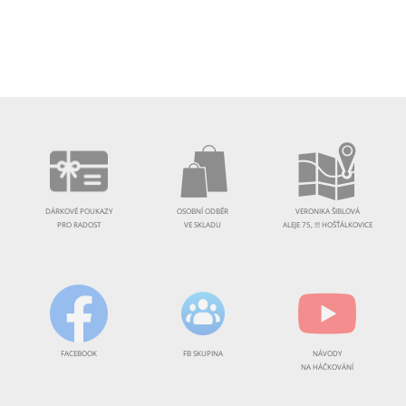
DÁRKOVÉ POUKAZY
OSOBNÍ ODBĚR
VERONIKA ŠIBLOVÁ
PRO RADOST
VE SKLADU
ALEJE 75, !!! HOŠŤÁLKOVICE
FACEBOOK
FB SKUPINA
NÁVODY
NA HÁČKOVÁNÍ