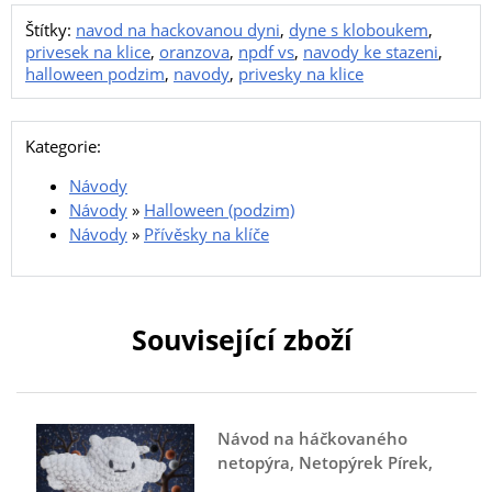
Štítky:
navod na hackovanou dyni
,
dyne s kloboukem
,
privesek na klice
,
oranzova
,
npdf vs
,
navody ke stazeni
,
halloween podzim
,
navody
,
privesky na klice
Kategorie:
Návody
Návody
»
Halloween (podzim)
Návody
»
Přívěsky na klíče
Související zboží
Návod na háčkovaného
netopýra, Netopýrek Pírek,
šedý