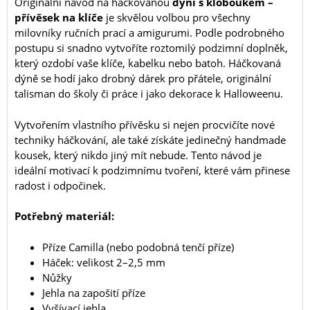
Originální návod na háčkovanou
dýni s kloboukem –
přívěsek na klíče
je skvělou volbou pro všechny
milovníky ručních prací a amigurumi. Podle podrobného
postupu si snadno vytvoříte roztomilý podzimní doplněk,
který ozdobí vaše klíče, kabelku nebo batoh. Háčkovaná
dýně se hodí jako drobný dárek pro přátele, originální
talisman do školy či práce i jako dekorace k Halloweenu.
Vytvořením vlastního přívěsku si nejen procvičíte nové
techniky háčkování, ale také získáte jedinečný handmade
kousek, který nikdo jiný mít nebude. Tento návod je
ideální motivací k podzimnímu tvoření, které vám přinese
radost i odpočinek.
Potřebný materiál:
Příze Camilla (nebo podobná tenčí příze)
Háček: velikost 2–2,5 mm
Nůžky
Jehla na zapošití příze
Vyšívací jehla