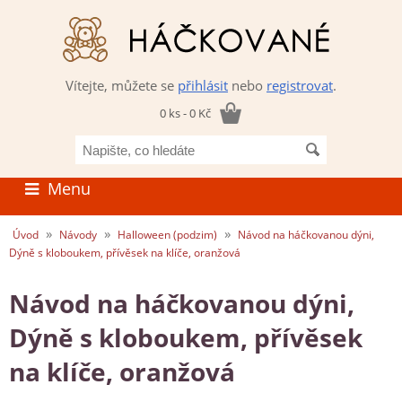
Vítejte, můžete se
přihlásit
nebo
registrovat
.
0 ks - 0 Kč
Napište,
co
hledáte
Menu
»
»
»
Úvod
Návody
Halloween (podzim)
Návod na háčkovanou dýni,
Dýně s kloboukem, přívěsek na klíče, oranžová
Návod na háčkovanou dýni,
Dýně s kloboukem, přívěsek
na klíče, oranžová