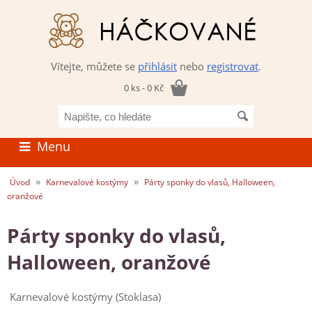
Vítejte, můžete se
přihlásit
nebo
registrovat
.
0 ks - 0 Kč
Napište,
co
hledáte
Menu
»
»
Úvod
Karnevalové kostýmy
Párty sponky do vlasů, Halloween,
oranžové
Párty sponky do vlasů,
Halloween, oranžové
Karnevalové kostýmy (Stoklasa)