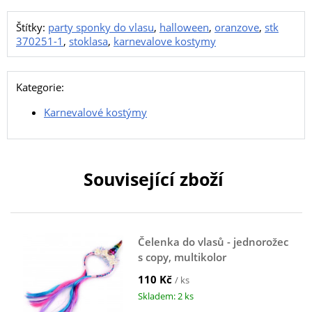
Štítky:
party sponky do vlasu
,
halloween
,
oranzove
,
stk
370251-1
,
stoklasa
,
karnevalove kostymy
Kategorie:
Karnevalové kostýmy
Související zboží
Čelenka do vlasů - jednorožec
s copy, multikolor
110 Kč
/ ks
Skladem: 2 ks