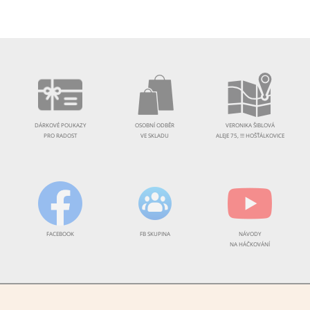
DÁRKOVÉ POUKAZY
OSOBNÍ ODBĚR
VERONIKA ŠIBLOVÁ
PRO RADOST
VE SKLADU
ALEJE 75, !!! HOŠŤÁLKOVICE
FACEBOOK
FB SKUPINA
NÁVODY
NA HÁČKOVÁNÍ