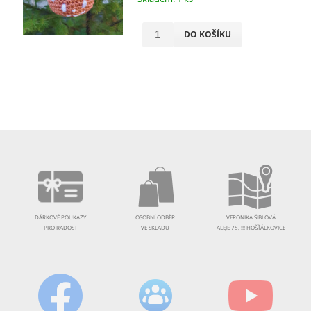
DO KOŠÍKU
DÁRKOVÉ POUKAZY
OSOBNÍ ODBĚR
VERONIKA ŠIBLOVÁ
PRO RADOST
VE SKLADU
ALEJE 75, !!! HOŠŤÁLKOVICE