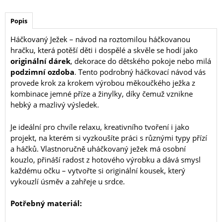
Popis
Háčkovaný Ježek – návod na roztomilou háčkovanou
hračku, která potěší děti i dospělé a skvěle se hodí jako
originální dárek
, dekorace do dětského pokoje nebo milá
podzimní ozdoba
. Tento podrobný háčkovací návod vás
provede krok za krokem výrobou měkoučkého ježka z
kombinace jemné příze a žinylky, díky čemuž vznikne
hebký a mazlivý výsledek.
Je ideální pro chvíle relaxu, kreativního tvoření i jako
projekt, na kterém si vyzkoušíte práci s různými typy přízí
a háčků. Vlastnoručně uháčkovaný ježek má osobní
kouzlo, přináší radost z hotového výrobku a dává smysl
každému očku – vytvořte si originální kousek, který
vykouzlí úsměv a zahřeje u srdce.
Potřebný materiál: