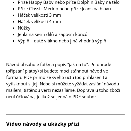
Příze Happy Baby nebo příze Dolphin Baby na tělo
Příze Classic Merino nebo příze Jeans na hlavu
Háček velikosti 3 mm
Háček velikosti 4 mm
Nůžky
Jehla na sešití dílů a zapošití konců
Výplň – duté vlákno nebo jiná vhodná výplň
Návod obsahuje fotky a popis "jak na to". Po úhradě
(připsání platby) si budete moci stáhnout návod ve
formátu PDF přímo ze svého účtu (po přihlášení) a
vytisknout si jej. Nebo si můžete vyžádat zaslání návodu
mailem, tištěnou verzi nezasíláme. Doprava u toho zboží
není účtována, jelikož se jedná o PDF soubor.
Video návody a ukázky přízí