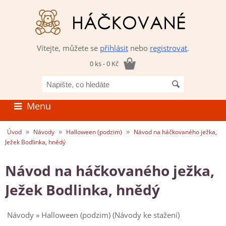
Vítejte, můžete se
přihlásit
nebo
registrovat
.
0 ks - 0 Kč
Napište,
co
hledáte
Menu
»
»
»
Úvod
Návody
Halloween (podzim)
Návod na háčkovaného ježka,
Ježek Bodlinka, hnědý
Návod na háčkovaného ježka,
Ježek Bodlinka, hnědý
Návody » Halloween (podzim) (Návody ke stažení)