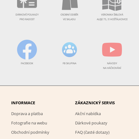
DÁRKOVÉ POUKAZY
OSOBNÍ ODBĚR
VERONIKA ŠIBLOVÁ
PRO RADOST
VE SKLADU
ALEJE 75, !!! HOŠŤÁLKOVICE
FACEBOOK
FB SKUPINA
NÁVODY
NA HÁČKOVÁNÍ
INFORMACE
ZÁKAZNICKÝ SERVIS
Doprava a platba
Akční nabídka
Fotografie na webu
Dárkové poukazy
Obchodní podmínky
FAQ (časté dotazy)