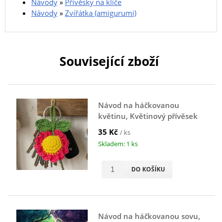
Návody
»
Přívěsky na klíče
Návody
»
Zvířátka (amigurumi)
Související zboží
Návod na háčkovanou
květinu, Květinový přívěsek
na klíče, zelený
35 Kč
/ ks
Skladem: 1 ks
DO KOŠÍKU
Návod na háčkovanou sovu,