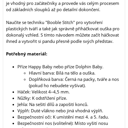
je vhodný pro začátečníky a provede vás celým procesem
od základních sloupků až po detailní dokončení.
Naučíte se techniku "Booble Stitch" pro vytvoření
plastických tváří a také jak správně přiháčkovat ouška pro
dokonalý vzhled. S tímto návodem můžete začít háčkovat
ihned a vytvořit si pandu přesně podle svých představ.
Potřebný materiál:
Příze Happy Baby nebo příze Dolphin Baby.
Hlavní barva: Bílá na tělo a ouška.
Doplňková barva: Černá na packy, tváře a nos
(pokud ho nebudete vyšívat).
Háček: Velikost 4–4,5 mm.
Nůžky: K odstřižení příze.
Jehla: Na sešití dílů a zapošití konců.
Výplň: Duté vlákno nebo jiná vhodná výplň.
Bezpečnostní oči: K umístění mezi 4. a 5. řadu.
Bezpečnostní nos (volitelné): Místo vyšití nosu