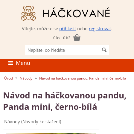
Vítejte, můžete se
přihlásit
nebo
registrovat
.
0 ks - 0 Kč
Napište,
co
hledáte
Menu
»
»
Úvod
Návody
Návod na háčkovanou pandu, Panda mini, černo-bílá
Návod na háčkovanou pandu,
Panda mini, černo-bílá
Návody (Návody ke stažení)