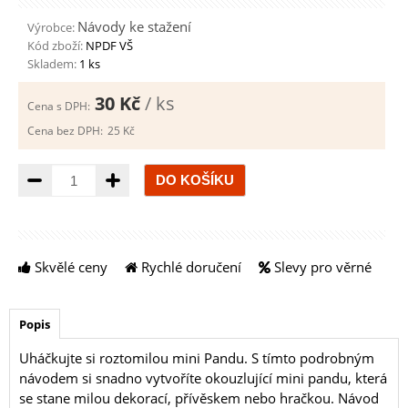
Návody ke stažení
Výrobce:
Kód zboží:
NPDF VŠ
Skladem:
1 ks
30 Kč
/ ks
Cena s DPH:
Cena bez DPH:
25 Kč
Množství
Skvělé ceny
Rychlé doručení
Slevy pro věrné
Popis
Uháčkujte si roztomilou mini Pandu. S tímto podrobným
návodem si snadno vytvoříte okouzlující mini pandu, která
se stane milou dekorací, přívěskem nebo hračkou. Návod