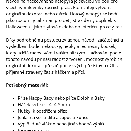
Návod na háčkovaného netopýra je skvělou volbou pro
všechny milovníky ručních prací, kteří chtějí vytvořit
originální dekoraci nebo dárek. Hotový netopýr se hodí
jako roztomilý talisman pro děti, strašidelný doplněk k
Halloweenu i jako stylová ozdoba do interiéru po celý rok.
Díky podrobnému postupu zvládnou návod i začátečníci a
výsledkem bude měkoučký, hebký a jedinečný kousek,
který udělá radost vám i vašim blízkým. Háčkování podle
tohoto návodu přináší radost z tvoření, možnost vyrobit si
originální dekoraci přesně podle svých představ a užít si
příjemně strávený čas s háčkem a přízí.
Potřebný materiál:
Příze Happy Baby nebo příze Dolphin Baby
Háček: velikost 4–4,5 mm
Nůžky: k odstřižení příze
Jehla: na sešití dílů a zapošití konců
Výplň: duté vlákno nebo jiná vhodná výplň
Bezpečnostní oči