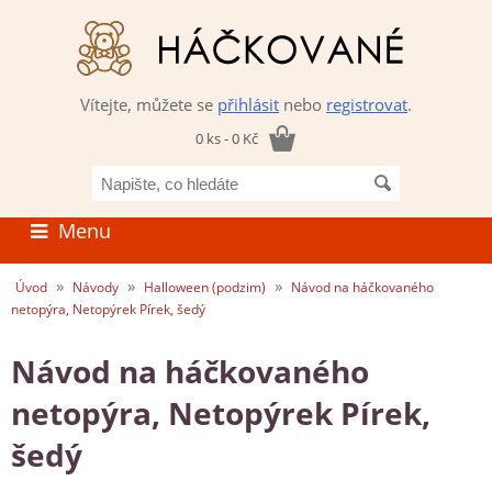
Vítejte, můžete se
přihlásit
nebo
registrovat
.
0 ks - 0 Kč
Napište,
co
hledáte
Menu
»
»
»
Úvod
Návody
Halloween (podzim)
Návod na háčkovaného
netopýra, Netopýrek Pírek, šedý
Návod na háčkovaného
netopýra, Netopýrek Pírek,
šedý