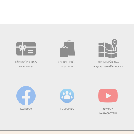
DÁRKOVÉ POUKAZY
OSOBNÍ ODBĚR
VERONIKA ŠIBLOVÁ
PRO RADOST
VE SKLADU
ALEJE 75, !!! HOŠŤÁLKOVICE
FACEBOOK
FB SKUPINA
NÁVODY
NA HÁČKOVÁNÍ