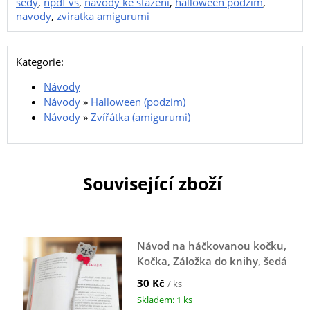
sedy
,
npdf vs
,
navody ke stazeni
,
halloween podzim
,
navody
,
zviratka amigurumi
Kategorie:
Návody
Návody
»
Halloween (podzim)
Návody
»
Zvířátka (amigurumi)
Související zboží
Návod na háčkovanou kočku,
Kočka, Záložka do knihy, šedá
30 Kč
/ ks
Skladem: 1 ks