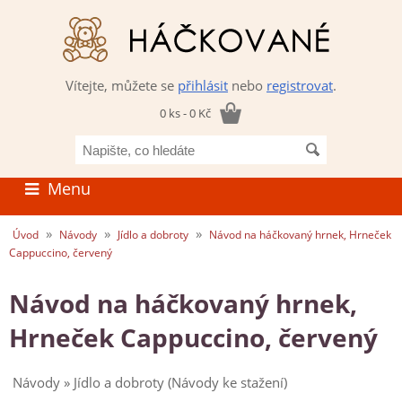
Vítejte, můžete se
přihlásit
nebo
registrovat
.
0 ks - 0 Kč
Napište,
co
hledáte
Menu
»
»
»
Úvod
Návody
Jídlo a dobroty
Návod na háčkovaný hrnek, Hrneček
Cappuccino, červený
Návod na háčkovaný hrnek,
Hrneček Cappuccino, červený
Návody » Jídlo a dobroty (Návody ke stažení)