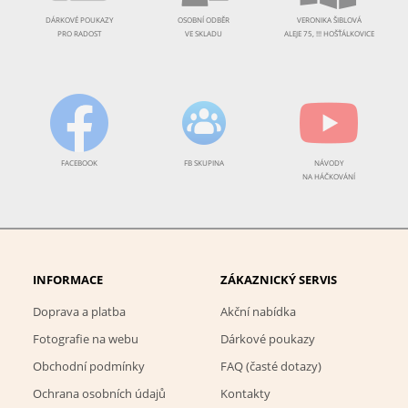
DÁRKOVÉ POUKAZY
OSOBNÍ ODBĚR
VERONIKA ŠIBLOVÁ
PRO RADOST
VE SKLADU
ALEJE 75, !!! HOŠŤÁLKOVICE
FACEBOOK
FB SKUPINA
NÁVODY
NA HÁČKOVÁNÍ
INFORMACE
ZÁKAZNICKÝ SERVIS
Doprava a platba
Akční nabídka
Fotografie na webu
Dárkové poukazy
Obchodní podmínky
FAQ (časté dotazy)
Ochrana osobních údajů
Kontakty