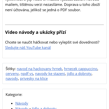
mailem, tištěnou verzi nezasíláme. Doprava u toho zboží
není účtována, jelikož se jedná o PDF soubor.
Video návody a ukázky přízí
Chcete se naučit háčkovat nebo vylepšit své dovednosti?
Sledujte náš YouTube kanál
Štítky:
navod na hackovany hrnek
,
hrnecek cappuccino
,
cerveny
,
npdf vs
,
navody ke stazeni
,
jidlo a dobroty
,
navody
,
privesky na klice
Kategorie:
Návody
Návody
»
Jídlo a dobroty