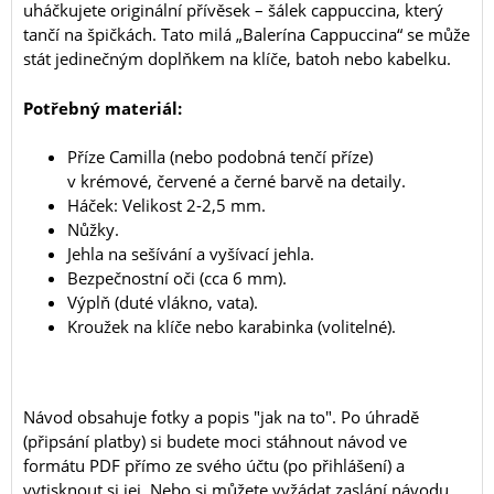
uháčkujete originální přívěsek – šálek cappuccina, který
tančí na špičkách. Tato milá „Balerína Cappuccina“ se může
stát jedinečným doplňkem na klíče, batoh nebo kabelku.
Potřebný materiál:
Příze Camilla (nebo podobná tenčí příze)
v krémové, červené a černé barvě na detaily.
Háček: Velikost 2-2,5 mm.
Nůžky.
Jehla na sešívání a vyšívací jehla.
Bezpečnostní oči (cca 6 mm).
Výplň (duté vlákno, vata).
Kroužek na klíče nebo karabinka (volitelné).
Návod obsahuje fotky a popis "jak na to". Po úhradě
(připsání platby) si budete moci stáhnout návod ve
formátu PDF přímo ze svého účtu (po přihlášení) a
vytisknout si jej. Nebo si můžete vyžádat zaslání návodu