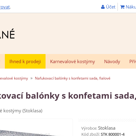
Účet
Náku
rovat
.
y
Ihned k prodeji
Karnevalové kostýmy
Návody
Pří
»
evalové kostýmy
Nafukovací balónky s konfetami sada, fialové
ovací balónky s konfetami sada,
é kostýmy (Stoklasa)
Stoklasa
Výrobce:
Kód zboží:
STK 800001-4