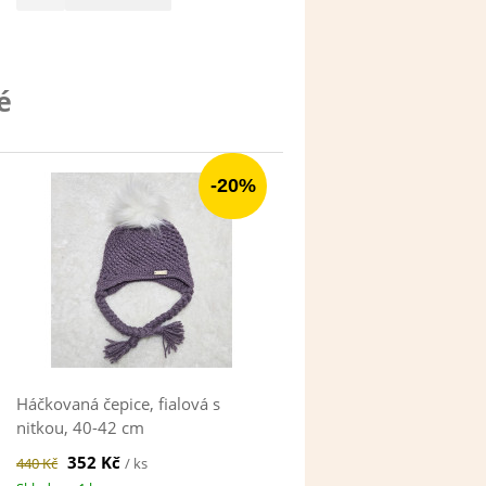
é
-20%
Háčkovaná čepice, fialová s
nitkou, 40-42 cm
352 Kč
440 Kč
/ ks