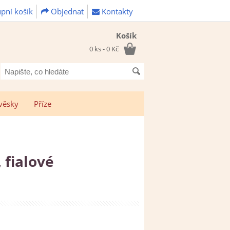
pní košík
Objednat
Kontakty
Košík
0 ks - 0 Kč
Napište,
co
hledáte
věsky
Příze
 fialové