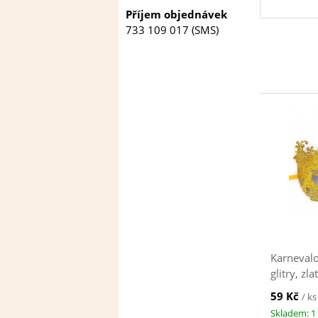
Příjem objednávek
733 109 017 (SMS)
Karnevalo
glitry, zla
59 Kč
/ ks
Skladem: 1