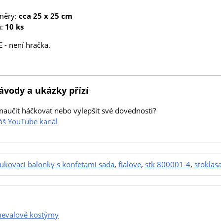
měry:
cca 25 x 25 cm
a:
10 ks
- není hračka.
ávody a ukázky přízí
naučit háčkovat nebo vylepšit své dovednosti?
náš YouTube kanál
ukovaci balonky s konfetami sada
,
fialove
,
stk 800001-4
,
stoklas
nevalové kostýmy