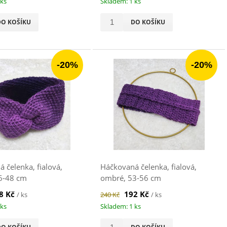
 ks
Skladem: 1 ks
DO KOŠÍKU
DO KOŠÍKU
-20%
-20%
 čelenka, fialová,
Háčkovaná čelenka, fialová,
6-48 cm
ombré, 53-56 cm
8 Kč
192 Kč
/ ks
240 Kč
/ ks
 ks
Skladem: 1 ks