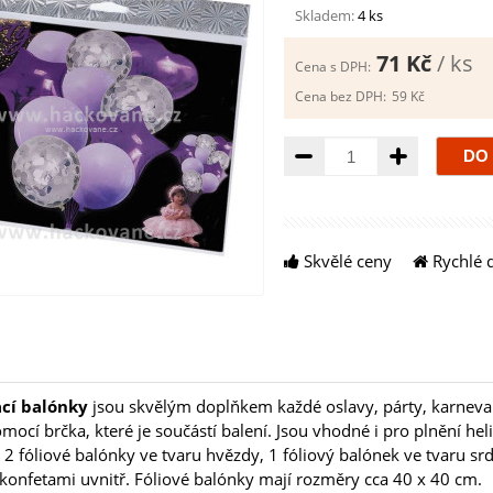
Skladem:
4 ks
71 Kč
/ ks
Cena s DPH:
Cena bez DPH:
59 Kč
Množství
Skvělé ceny
Rychlé 
cí balónky
jsou skvělým doplňkem každé oslavy, párty, karnevalu
ocí brčka, které je součástí balení. Jsou vhodné i pro plnění he
 2 fóliové balónky ve tvaru hvězdy, 1 fóliový balónek ve tvaru srd
konfetami uvnitř. Fóliové balónky mají rozměry cca 40 x 40 cm.