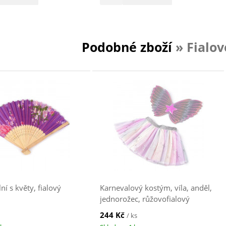
Podobné zboží
» Fialov
lní s květy, fialový
Karnevalový kostým, víla, anděl,
jednorožec, růžovofialový
244 Kč
/ ks