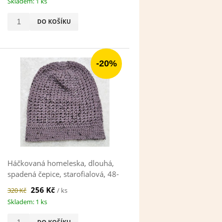
Skladem: 1 ks
DO KOŠÍKU
-20%
Háčkovaná homeleska, dlouhá,
spadená čepice, starofialová, 48-
50 cm
256 Kč
320 Kč
/ ks
Skladem: 1 ks