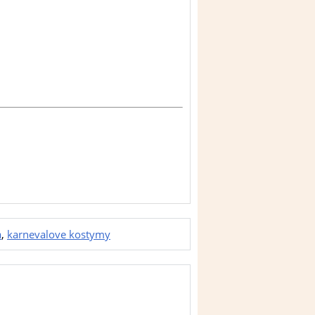
a
,
karnevalove kostymy