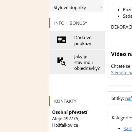
Stylové doplňky
Roz
Sad
INFO + BONUSY
DEKORACE 
Dárkové
poukazy
Video n
Jaký je
stav mojí
Chcete se 
objednávky?
Sledujte 
Štítky:
naf
KONTAKTY
Osobní převzetí
Kategorie:
Aleje 497/75,
Hošťálkovice
Kar