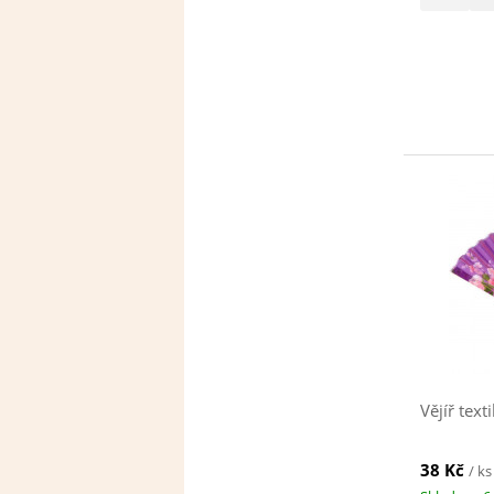
Vějíř texti
38 Kč
/ ks