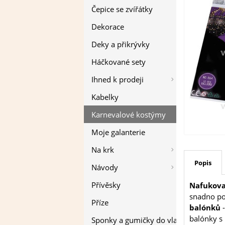
Čepice se zvířátky
Dekorace
Deky a přikrývky
Háčkované sety
Ihned k prodeji
Kabelky
Karnevalové kostýmy
Moje galanterie
Na krk
Popis
Návody
Přívěsky
Nafukova
snadno pom
Příze
balónků
-
balónky s 
Sponky a gumičky do vlasů