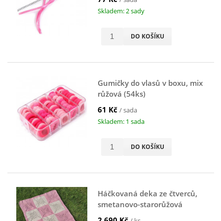
Skladem: 2 sady
DO KOŠÍKU
Gumičky do vlasů v boxu, mix
růžová (54ks)
61 Kč
/ sada
Skladem: 1 sada
DO KOŠÍKU
Háčkovaná deka ze čtverců,
smetanovo-starorůžová
2.690 Kč
/ ks