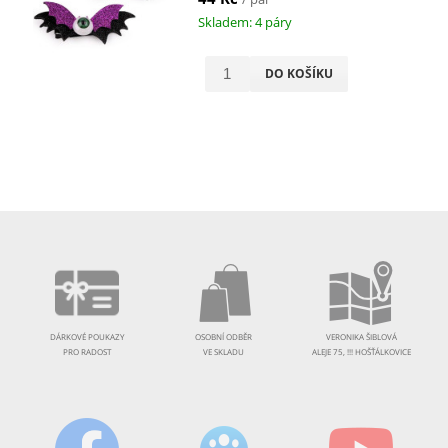
Skladem: 4 páry
DO KOŠÍKU
DÁRKOVÉ POUKAZY
OSOBNÍ ODBĚR
VERONIKA ŠIBLOVÁ
PRO RADOST
VE SKLADU
ALEJE 75, !!! HOŠŤÁLKOVICE