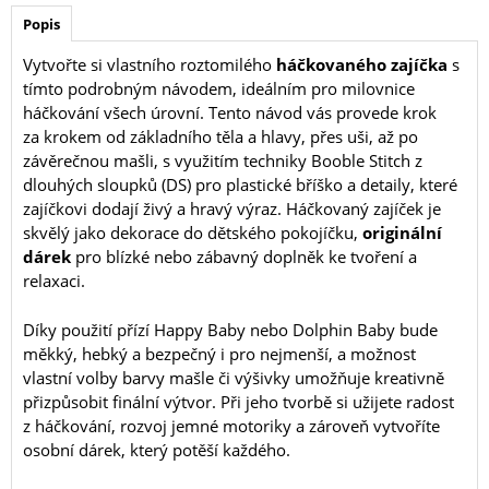
Popis
Vytvořte si vlastního roztomilého
háčkovaného zajíčka
s
tímto podrobným návodem, ideálním pro milovnice
háčkování všech úrovní. Tento návod vás provede krok
za krokem od základního těla a hlavy, přes uši, až po
závěrečnou mašli, s využitím techniky Booble Stitch z
dlouhých sloupků (DS) pro plastické bříško a detaily, které
zajíčkovi dodají živý a hravý výraz. Háčkovaný zajíček je
skvělý jako dekorace do dětského pokojíčku,
originální
dárek
pro blízké nebo zábavný doplněk ke tvoření a
relaxaci.
Díky použití přízí Happy Baby nebo Dolphin Baby bude
měkký, hebký a bezpečný i pro nejmenší, a možnost
vlastní volby barvy mašle či výšivky umožňuje kreativně
přizpůsobit finální výtvor. Při jeho tvorbě si užijete radost
z háčkování, rozvoj jemné motoriky a zároveň vytvoříte
osobní dárek, který potěší každého.