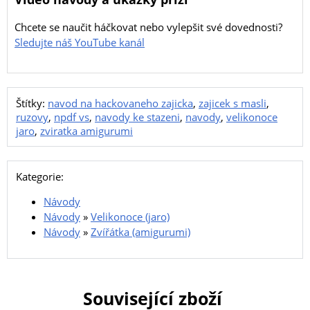
Chcete se naučit háčkovat nebo vylepšit své dovednosti?
Sledujte náš YouTube kanál
Štítky:
navod na hackovaneho zajicka
,
zajicek s masli
,
ruzovy
,
npdf vs
,
navody ke stazeni
,
navody
,
velikonoce
jaro
,
zviratka amigurumi
Kategorie:
Návody
Návody
»
Velikonoce (jaro)
Návody
»
Zvířátka (amigurumi)
Související zboží