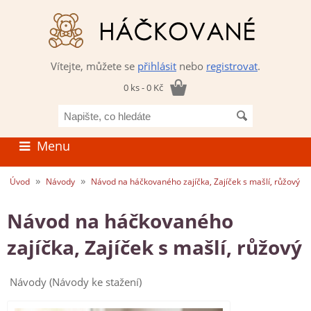
Vítejte, můžete se
přihlásit
nebo
registrovat
.
0 ks - 0 Kč
Napište,
co
hledáte
Menu
»
»
Úvod
Návody
Návod na háčkovaného zajíčka, Zajíček s mašlí, růžový
Návod na háčkovaného
zajíčka, Zajíček s mašlí, růžový
Návody (Návody ke stažení)