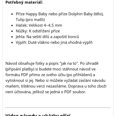
Potřebný materiál:
Příze Happy Baby nebo příze Dolphin Baby (tělo),
Tulip (pro mašli)
Háček: Velikost 4–4,5 mm
Nůžky: K odstřižení příze
Jehla: Na sešití dílů a zapošití konců
Výplň: Duté vlákno nebo jiná vhodná výplň
Návod obsahuje fotky a popis "jak na to". Po úhradě
(připsání platby) si budete moci stáhnout návod ve
formátu PDF přímo ze svého účtu (po přihlášení) a
vytisknout si jej. Nebo si můžete vyžádat zaslání návodu
mailem, tištěnou verzi nezasíláme. Doprava u toho zboží
není účtována, jelikož se jedná o PDF soubor.
Video návody a ukázky přízí