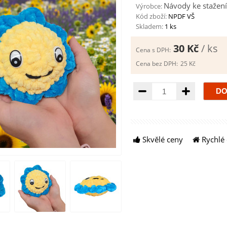
Návody ke stažení
Výrobce:
Kód zboží:
NPDF VŠ
Skladem:
1 ks
30 Kč
/ ks
Cena s DPH:
Cena bez DPH:
25 Kč
Množství
Skvělé ceny
Rychlé 