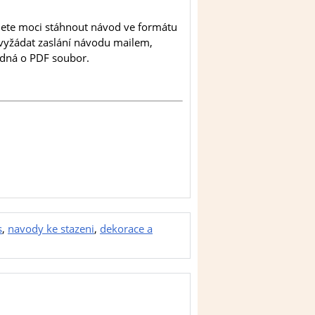
udete moci stáhnout návod ve formátu
e vyžádat zaslání návodu mailem,
jedná o PDF soubor.
s
,
navody ke stazeni
,
dekorace a