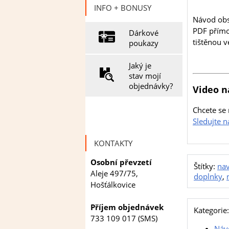
INFO + BONUSY
Návod obsa
PDF přímo 
Dárkové
tištěnou v
poukazy
Jaký je
stav mojí
objednávky?
Video n
Chcete se 
Sledujte 
KONTAKTY
Osobní převzetí
Štítky:
nav
Aleje 497/75,
doplnky
,
Hošťálkovice
Příjem objednávek
Kategorie:
733 109 017 (SMS)
Náv