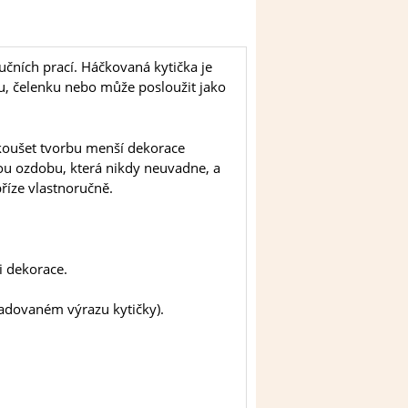
učních prací. Háčkovaná kytička je
ku, čelenku nebo může posloužit jako
zkoušet tvorbu menší dekorace
vou ozdobu, která nikdy neuvadne, a
 příze vlastnoručně.
i dekorace.
žadovaném výrazu kytičky).