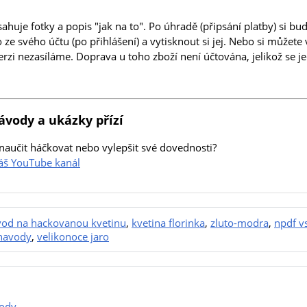
huje fotky a popis "jak na to". Po úhradě (připsání platby) si b
ze svého účtu (po přihlášení) a vytisknout si jej. Nebo si můžet
erzi nezasíláme. Doprava u toho zboží není účtována, jelikož se 
ávody a ukázky přízí
naučit háčkovat nebo vylepšit své dovednosti?
náš YouTube kanál
od na hackovanou kvetinu
,
kvetina florinka
,
zluto-modra
,
npdf v
navody
,
velikonoce jaro
ody