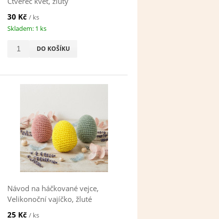
Čtverec květ, žlutý
30 Kč
/ ks
Skladem: 1 ks
DO KOŠÍKU
Návod na háčkované vejce,
Velikonoční vajíčko, žluté
25 Kč
/ ks