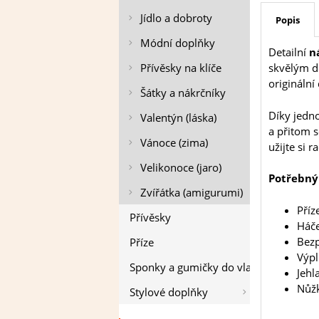
Jídlo a dobroty
Popis
Módní doplňky
Detailní
n
Přívěsky na klíče
skvělým do
originální
Šátky a nákrčníky
Díky jedno
Valentýn (láska)
a přitom s
Vánoce (zima)
užijte si 
Velikonoce (jaro)
Potřebný
Zvířátka (amigurumi)
Příz
Přívěsky
Háče
Bezp
Příze
Výpl
Sponky a gumičky do vlasů
Jehl
Nůž
Stylové doplňky