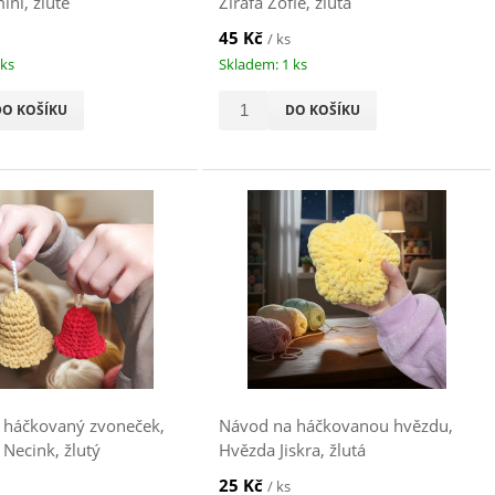
ini, žluté
Žirafa Žofie, žlutá
45 Kč
/ ks
 ks
Skladem: 1 ks
DO KOŠÍKU
DO KOŠÍKU
 háčkovaný zvoneček,
Návod na háčkovanou hvězdu,
Necink, žlutý
Hvězda Jiskra, žlutá
25 Kč
/ ks