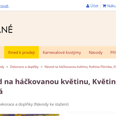
Účet
Náku
rovat
.
y
Ihned k prodeji
Karnevalové kostýmy
Návody
Pří
»
»
ody
Dekorace a doplňky
Návod na háčkovanou květinu, Květina Flórinka, 
 na háčkovanou květinu, Květina
á
ekorace a doplňky (Návody ke stažení)