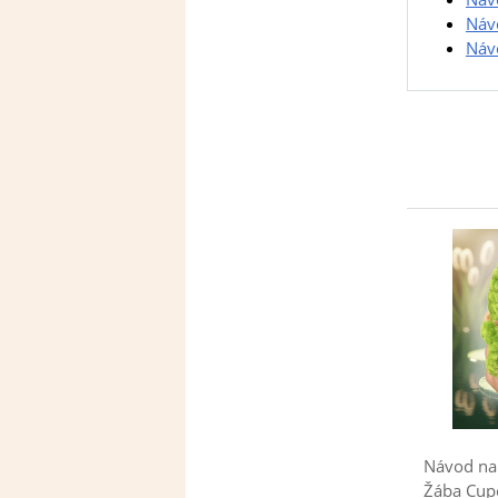
Náv
Náv
Návod na
Žába Cupc