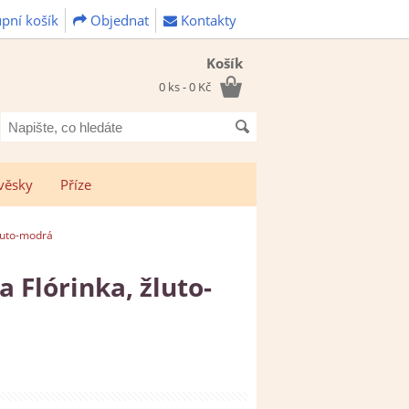
pní košík
Objednat
Kontakty
Košík
0 ks - 0 Kč
Napište,
co
hledáte
věsky
Příze
žluto-modrá
 Flórinka, žluto-