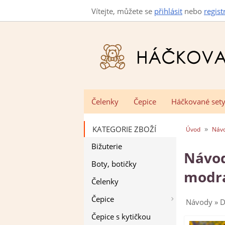
Vítejte, můžete se
přihlásit
nebo
regist
Čelenky
Čepice
Háčkované set
»
KATEGORIE ZBOŽÍ
Úvod
Náv
Bižuterie
Návod
Boty, botičky
modr
Čelenky
Čepice
Návody » D
Čepice s kytičkou