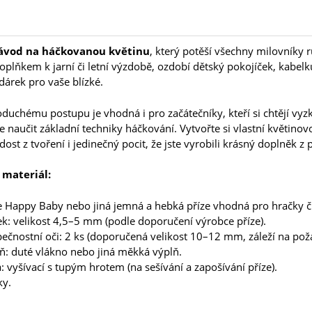
ávod na háčkovanou květinu
, který potěší všechny milovníky r
plňkem k jarní či letní výzdobě, ozdobí dětský pokojíček, kabel
 dárek pro vaše blízké.
duchému postupu je vhodná i pro začátečníky, kteří si chtějí vy
e naučit základní techniky háčkování. Vytvořte si vlastní květino
radost z tvoření i jedinečný pocit, že jste vyrobili krásný doplněk z
 materiál:
e Happy Baby nebo jiná jemná a hebká příze vhodná pro hračky č
k: velikost 4,5–5 mm (podle doporučení výrobce příze).
ečnostní oči: 2 ks (doporučená velikost 10–12 mm, záleží na po
ň: duté vlákno nebo jiná měkká výplň.
a: vyšívací s tupým hrotem (na sešívání a zapošívání příze).
ky.