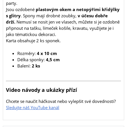
party.
Jsou ozdobené
plastovým okem a netopýřími křidýlky
s glitry
. Spony mají drobné zoubky,
v účesu dobře
drží.
Nemusí se nosit jen ve vlasech, můžete si je ozdobně
připnout na tašku, límeček košile, kravatu, využijete je i
jako tématickou dekoraci.
Karta obsahuje 2 ks sponek.
Rozměry:
4 x 10 cm
Délka sponky:
4,5 cm
Balení:
2 ks
Video návody a ukázky přízí
Chcete se naučit háčkovat nebo vylepšit své dovednosti?
Sledujte náš YouTube kanál