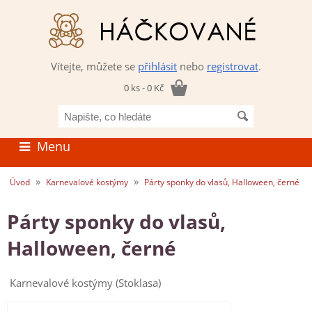
Vítejte, můžete se
přihlásit
nebo
registrovat
.
0 ks - 0 Kč
Napište,
co
hledáte
Menu
»
»
Úvod
Karnevalové kostýmy
Párty sponky do vlasů, Halloween, černé
Párty sponky do vlasů,
Halloween, černé
Karnevalové kostýmy (Stoklasa)