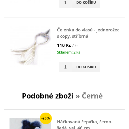
DO KOŠÍKU
Čelenka do vlasů - jednorožec
s copy, stříbrná
110 Kč
/ ks
Skladem: 2 ks
DO KOŠÍKU
Podobné zboží
» Černé
-20%
Háčkovaná čepička, černo-
šedá, vel. 46 cm