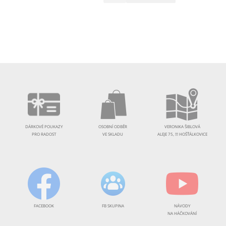
DÁRKOVÉ POUKAZY
OSOBNÍ ODBĚR
VERONIKA ŠIBLOVÁ
PRO RADOST
VE SKLADU
ALEJE 75, !!! HOŠŤÁLKOVICE
FACEBOOK
FB SKUPINA
NÁVODY
NA HÁČKOVÁNÍ