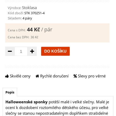
Stoklasa
Výrobce:
Kód zboží:
STK 370251-4
Skladem:
4 páry
44 Kč
/ pár
Cena s DPH:
Cena bez DPH:
36 Kč
Množství
Skvělé ceny
Rychlé doručení
Slevy pro věrné
Popis
Halloweenské sponky
potěší malé i velké slečny. Malé je
ocení k dozdobení roztomilého dětského účesu, pro velké
slečny se stanou nepostradatelným doplňkem strašidelné