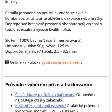
kousky.
Camilla je snadná na použití a umožňuje skvělé
kombinace, ať už tvoříte oblečení, dekorace nebo hračky.
Dopřejte své kreativitě prostor a obohaťte svůj arzenál o
tuto univerzální a vysoce kvalitní přízi.
Složení: 100% bavlna (česaná, mercerovaná).
Hmotnost klubka: 50g. Návin: 125 m.
Doporučené jehlice / háček: 2,5 - 3,5 mm.
Online kalkulačka
spotřeba příze na svetr
.
Průvodce výběrem příze a háčkováním
Časté dotazy o přízích a háčkování
. Odpovědi na
nejčastější otázky zákazníků.
Kolik příze potřebuji na svetr?
Praktický průvodce
výpočtem spotřeby. (PDF ke stažení)