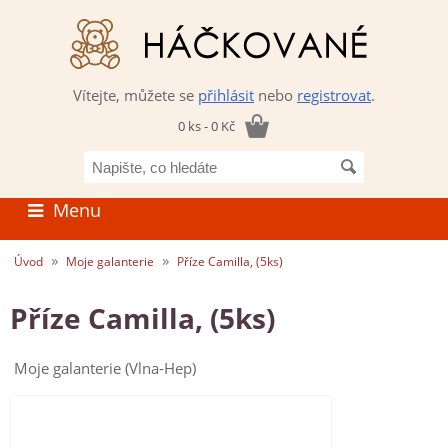
Vítejte, můžete se
přihlásit
nebo
registrovat
.
0 ks - 0 Kč
Napište,
co
hledáte
Menu
»
»
Úvod
Moje galanterie
Příze Camilla, (5ks)
Příze Camilla, (5ks)
Moje galanterie (Vlna-Hep)