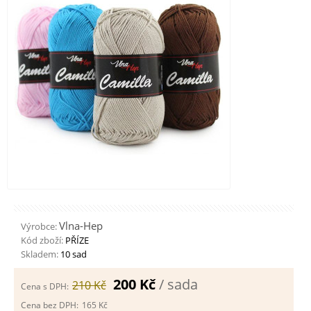
Vlna-Hep
Výrobce:
Kód zboží:
PŘÍZE
Skladem:
10 sad
200 Kč
/ sada
210 Kč
Cena s DPH:
Cena bez DPH:
165 Kč