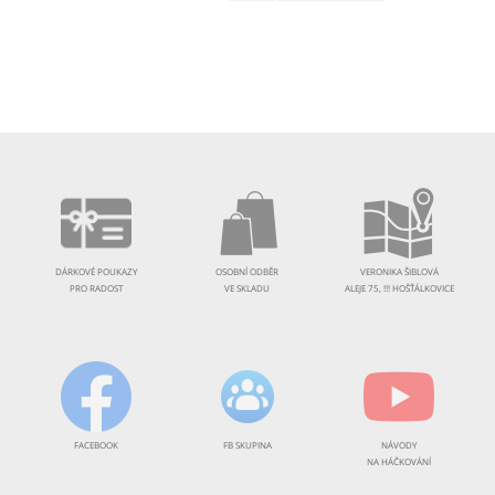
DÁRKOVÉ POUKAZY
OSOBNÍ ODBĚR
VERONIKA ŠIBLOVÁ
PRO RADOST
VE SKLADU
ALEJE 75, !!! HOŠŤÁLKOVICE
FACEBOOK
FB SKUPINA
NÁVODY
NA HÁČKOVÁNÍ