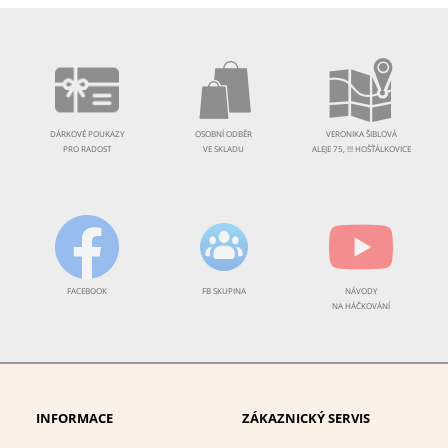
DÁRKOVÉ POUKAZY
OSOBNÍ ODBĚR
VERONIKA ŠIBLOVÁ
PRO RADOST
VE SKLADU
ALEJE 75, !!! HOŠŤÁLKOVICE
FACEBOOK
FB SKUPINA
NÁVODY
NA HÁČKOVÁNÍ
INFORMACE
ZÁKAZNICKÝ SERVIS