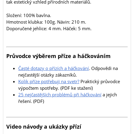
tak estetický vzhled přírodních materiálů.
Složení: 100% bavlna.
Hmotnost klubka: 100g. Návin: 210 m.
Doporučené jehlice: 4 mm. Háček: 5 mm.
Průvodce výběrem příze a háčkováním
Časté dotazy o přízích a háčkování
. Odpovědi na
nejčastější otázky zákazníků.
Kolik příze potřebuji na svetr?
Praktický průvodce
výpočtem spotřeby. (PDF ke stažení)
25 nejčastějších problémů při háčkování
a jejich
řešení. (PDF)
Video návody a ukázky přízí