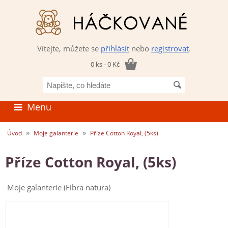
Vítejte, můžete se
přihlásit
nebo
registrovat
.
0 ks - 0 Kč
Napište,
co
hledáte
Menu
»
»
Úvod
Moje galanterie
Příze Cotton Royal, (5ks)
Příze Cotton Royal, (5ks)
Moje galanterie (Fibra natura)