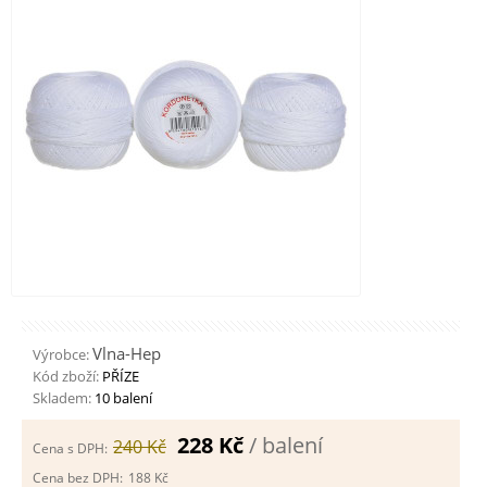
Vlna-Hep
Výrobce:
Kód zboží:
PŘÍZE
Skladem:
10 balení
228 Kč
/ balení
240 Kč
Cena s DPH:
Cena bez DPH:
188 Kč