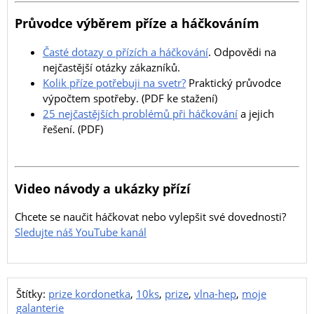
Průvodce výběrem příze a háčkováním
Časté dotazy o přízích a háčkování
. Odpovědi na
nejčastější otázky zákazníků.
Kolik příze potřebuji na svetr?
Praktický průvodce
výpočtem spotřeby. (PDF ke stažení)
25 nejčastějších problémů při háčkování
a jejich
řešení. (PDF)
Video návody a ukázky přízí
Chcete se naučit háčkovat nebo vylepšit své dovednosti?
Sledujte náš YouTube kanál
Štítky:
prize kordonetka
,
10ks
,
prize
,
vlna-hep
,
moje
galanterie