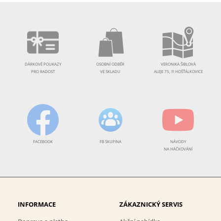
DÁRKOVÉ POUKAZY
OSOBNÍ ODBĚR
VERONIKA ŠIBLOVÁ
PRO RADOST
VE SKLADU
ALEJE 75, !!! HOŠŤÁLKOVICE
FACEBOOK
FB SKUPINA
NÁVODY
NA HÁČKOVÁNÍ
INFORMACE
ZÁKAZNICKÝ SERVIS