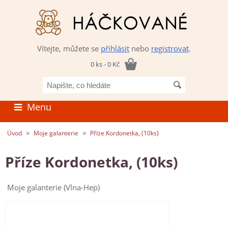
Vítejte, můžete se
přihlásit
nebo
registrovat
.
0 ks - 0 Kč
Napište,
co
hledáte
Menu
»
»
Úvod
Moje galanterie
Příze Kordonetka, (10ks)
Příze Kordonetka, (10ks)
Moje galanterie (Vlna-Hep)