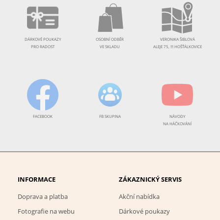
DÁRKOVÉ POUKAZY
OSOBNÍ ODBĚR
VERONIKA ŠIBLOVÁ
PRO RADOST
VE SKLADU
ALEJE 75, !!! HOŠŤÁLKOVICE
FACEBOOK
FB SKUPINA
NÁVODY
NA HÁČKOVÁNÍ
INFORMACE
ZÁKAZNICKÝ SERVIS
Doprava a platba
Akční nabídka
Fotografie na webu
Dárkové poukazy