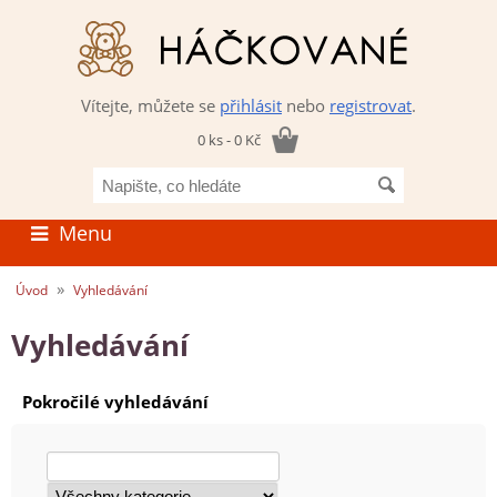
Vítejte, můžete se
přihlásit
nebo
registrovat
.
0 ks - 0 Kč
Napište,
co
hledáte
Menu
»
Úvod
Vyhledávání
Vyhledávání
Pokročilé vyhledávání
Pokročilé
Všechny
vyhledávání
kategorie