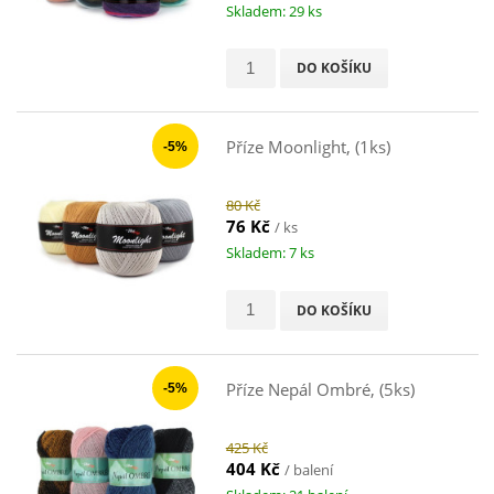
Skladem: 29 ks
DO KOŠÍKU
Příze Moonlight, (1ks)
-5%
80 Kč
76 Kč
/ ks
Skladem: 7 ks
DO KOŠÍKU
Příze Nepál Ombré, (5ks)
-5%
425 Kč
404 Kč
/ balení