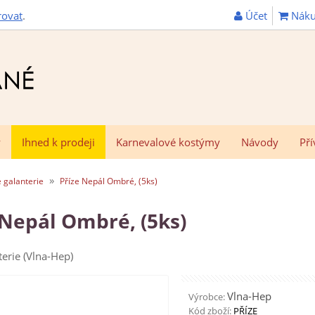
Účet
Náku
rovat
.
y
Ihned k prodeji
Karnevalové kostýmy
Návody
Pří
»
 galanterie
Příze Nepál Ombré, (5ks)
 Nepál Ombré, (5ks)
erie (Vlna-Hep)
Vlna-Hep
Výrobce:
Kód zboží:
PŘÍZE