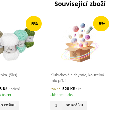
Související zboží
-5%
-5%
nka, (5ks)
Klubíčková alchymie, kouzelný
mix přízí
8 Kč
528 Kč
/ balení
556 Kč
/ ks
0 balení
Skladem: 10 ks
DO KOŠÍKU
DO KOŠÍKU