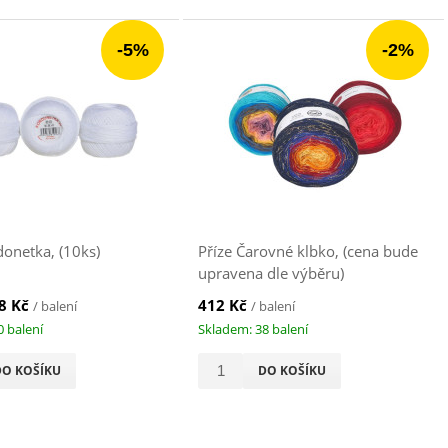
-5%
-2%
donetka, (10ks)
Příze Čarovné klbko, (cena bude
upravena dle výběru)
8 Kč
412 Kč
/ balení
/ balení
0 balení
Skladem: 38 balení
DO KOŠÍKU
DO KOŠÍKU