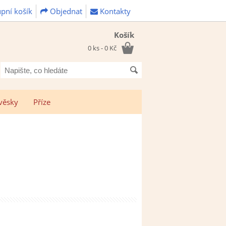
pní košík
Objednat
Kontakty
Košík
0 ks - 0 Kč
Napište,
co
hledáte
věsky
Příze