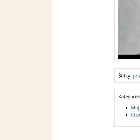
Štítky:
pri
Kategorie:
Moje
Příz