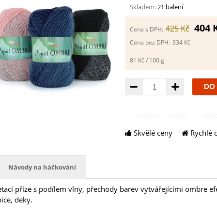
Skladem:
21 balení
404 
425 Kč
Cena s DPH:
Cena bez DPH:
334 Kč
81 Kč / 100 g
Množství
Skvělé ceny
Rychlé 
Návody na háčkování
etací příze s podílem vlny, přechody barev vytvářejícími ombre ef
ice, deky.