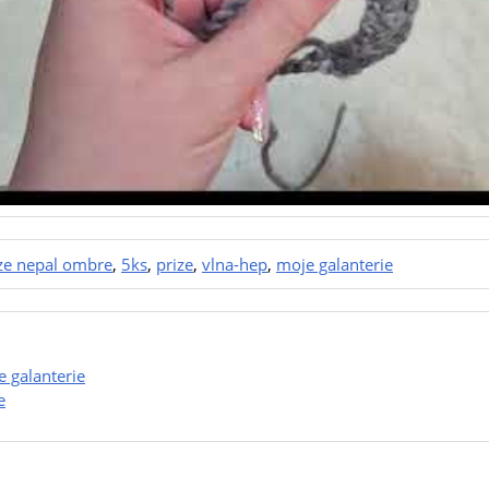
ze nepal ombre
,
5ks
,
prize
,
vlna-hep
,
moje galanterie
 galanterie
e