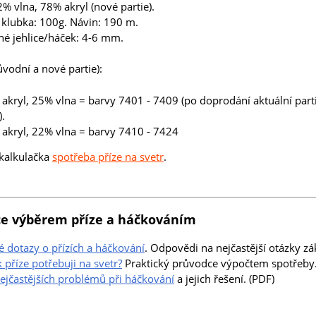
2% vlna, 78% akryl (nové partie).
klubka: 100g. Návin: 190 m.
é jehlice/háček: 4-6 mm.
ůvodní a nové partie):
akryl, 25% vlna = barvy 7401 - 7409 (po doprodání aktuální par
.
akryl, 22% vlna = barvy 7410 - 7424
kalkulačka
spotřeba příze na svetr
.
e výběrem příze a háčkováním
é dotazy o přízích a háčkování
. Odpovědi na nejčastější otázky zá
k příze potřebuji na svetr?
Praktický průvodce výpočtem spotřeby. 
ejčastějších problémů při háčkování
a jejich řešení. (PDF)