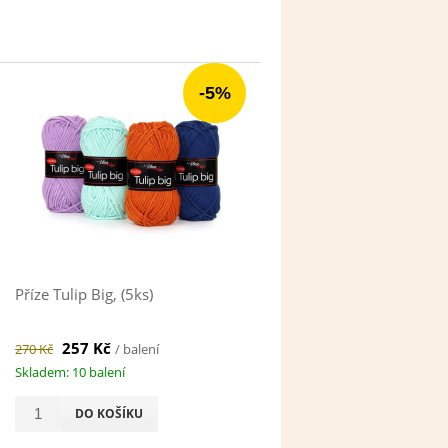
-5%
Příze Tulip Big, (5ks)
257 Kč
270 Kč
/ balení
Skladem: 10 balení
DO KOŠÍKU