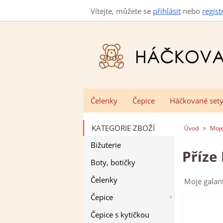
Vítejte, můžete se
přihlásit
nebo
regist
Čelenky
Čepice
Háčkované set
»
KATEGORIE ZBOŽÍ
Úvod
Moje
Bižuterie
Příze
Boty, botičky
Čelenky
Moje galant
Čepice
Čepice s kytičkou