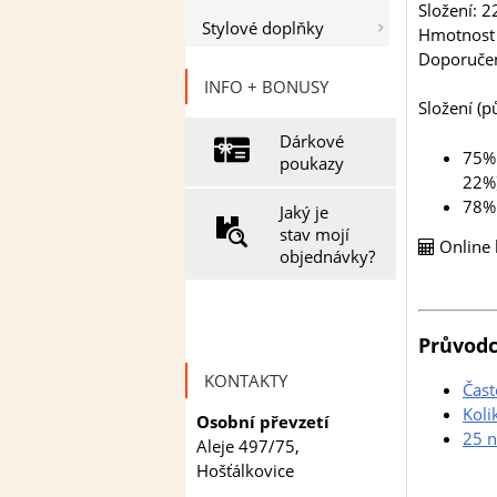
Složení: 2
Stylové doplňky
Hmotnost 
Doporučen
INFO + BONUSY
Složení (p
Dárkové
75% 
poukazy
22%)
78% 
Jaký je
stav mojí
Online 
objednávky?
Průvodc
KONTAKTY
Čast
Koli
Osobní převzetí
25 n
Aleje 497/75,
Hošťálkovice