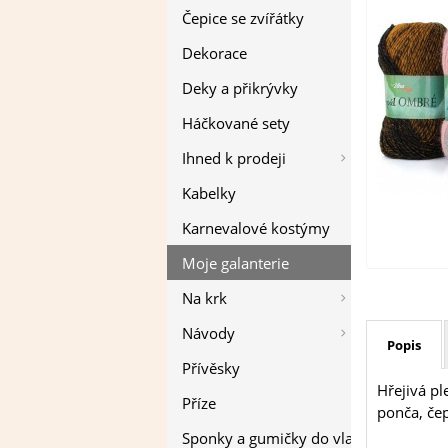
Čepice se zvířátky
Dekorace
Deky a přikrývky
Háčkované sety
Ihned k prodeji
Kabelky
Karnevalové kostýmy
Moje galanterie
Na krk
Návody
Popis
Přívěsky
Hřejivá pl
Příze
ponča, čep
Sponky a gumičky do vlasů