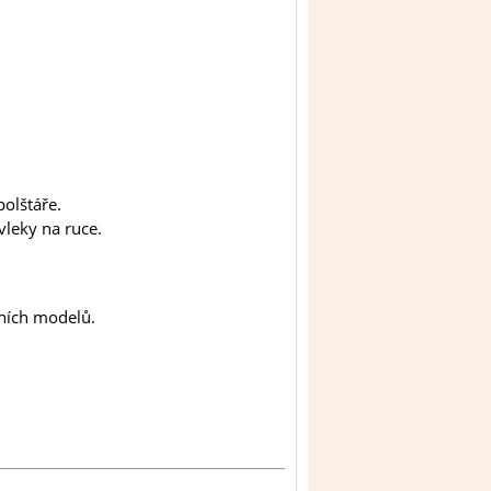
olštáře.
vleky na ruce.
mních modelů.