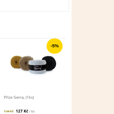
-5%
Příze Sierra, (1ks)
127 Kč
134 Kč
/ ks