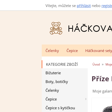
Vítejte, můžete se
přihlásit
nebo
regist
Čelenky
Čepice
Háčkované set
»
KATEGORIE ZBOŽÍ
Úvod
Moje
Bižuterie
Příze
Boty, botičky
Čelenky
Moje galant
Čepice
Čepice s kytičkou