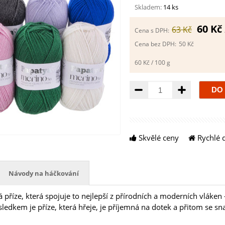
Skladem:
14 ks
60 Kč
63 Kč
Cena s DPH:
Cena bez DPH:
50 Kč
60 Kč / 100 g
Množství
Skvělé ceny
Rychlé 
Návody na háčkování
 příze, která spojuje to nejlepší z přírodních a moderních vláken
sledkem je příze, která hřeje, je příjemná na dotek a přitom se s