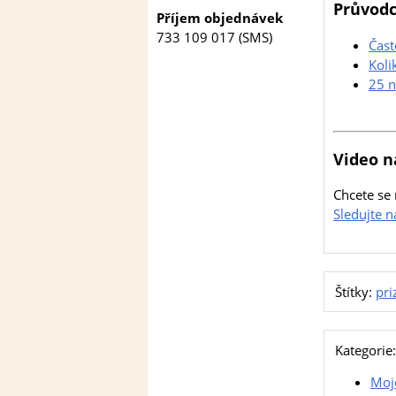
Průvodc
Příjem objednávek
733 109 017 (SMS)
Čast
Koli
25 n
Video n
Chcete se 
Sledujte 
Štítky:
pri
Kategorie:
Moje