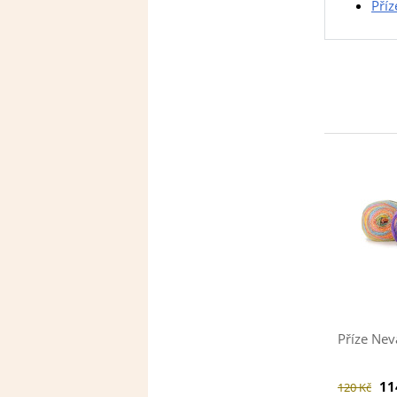
Příz
Příze Nev
11
120 Kč