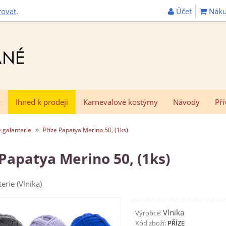
Účet
Náku
rovat
.
y
Ihned k prodeji
Karnevalové kostýmy
Návody
Pří
»
 galanterie
Příze Papatya Merino 50, (1ks)
 Papatya Merino 50, (1ks)
erie (Vlnika)
Vlnika
Výrobce:
Kód zboží:
PŘÍZE