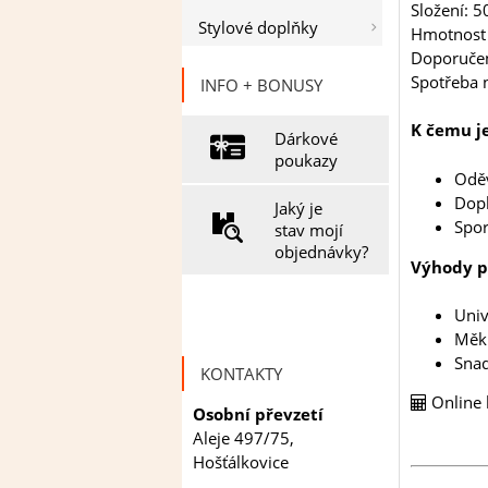
Složení: 5
Stylové doplňky
Hmotnost 
Doporučen
Spotřeba n
INFO + BONUSY
K čemu j
Dárkové
poukazy
Oděv
Dopl
Jaký je
Spor
stav mojí
objednávky?
Výhody p
Univ
Měkk
Snad
KONTAKTY
Online 
Osobní převzetí
Aleje 497/75,
Hošťálkovice