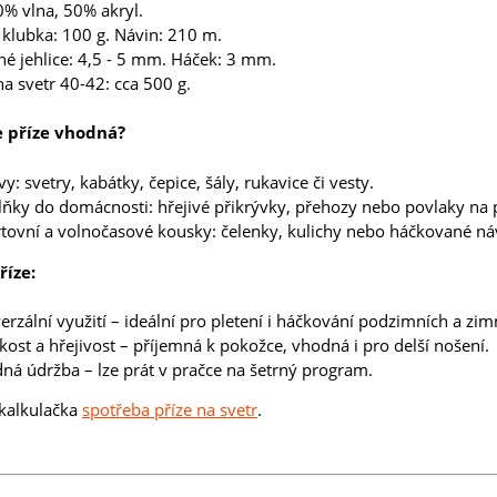
0% vlna, 50% akryl.
klubka: 100 g. Návin: 210 m.
é jehlice: 4,5 - 5 mm. Háček: 3 mm.
a svetr 40-42: cca 500 g.
e příze vhodná?
y: svetry, kabátky, čepice, šály, rukavice či vesty.
ňky do domácnosti: hřejivé přikrývky, přehozy nebo povlaky na p
tovní a volnočasové kousky: čelenky, kulichy nebo háčkované ná
říze:
erzální využití – ideální pro pletení i háčkování podzimních a zi
ost a hřejivost – příjemná k pokožce, vhodná i pro delší nošení.
ná údržba – lze prát v pračce na šetrný program.
kalkulačka
spotřeba příze na svetr
.