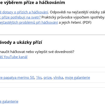
e výběrem příze a háčkováním
é dotazy o přízích a háčkování
. Odpovědi na nejčastější otázky zá
k příze potřebuji na svetr?
Praktický průvodce výpočtem spotřeby. 
ejčastějších problémů při háčkování
a jejich řešení. (PDF)
ávody a ukázky přízí
naučit háčkovat nebo vylepšit své dovednosti?
náš YouTube kanál
ze papatya merino 50
,
1ks
,
prize
,
vlnika
,
moje galanterie
 galanterie