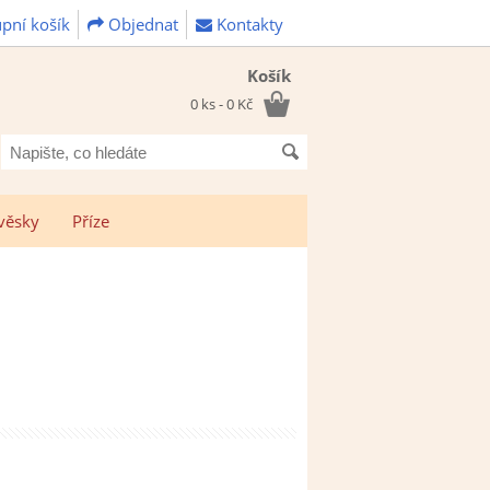
pní košík
Objednat
Kontakty
Košík
0 ks - 0 Kč
Napište,
co
hledáte
věsky
Příze