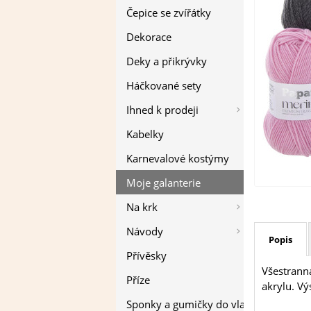
Čepice se zvířátky
Dekorace
Deky a přikrývky
Háčkované sety
Ihned k prodeji
Kabelky
Karnevalové kostýmy
Moje galanterie
Na krk
Návody
Popis
Přívěsky
Všestranná
Příze
akrylu. Vý
Sponky a gumičky do vlasů