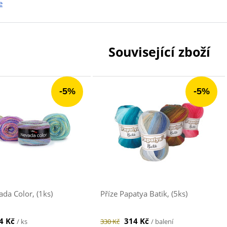
e
Související zboží
-5%
-5%
ada Color, (1ks)
Příze Papatya Batik, (5ks)
4 Kč
314 Kč
/ ks
330 Kč
/ balení