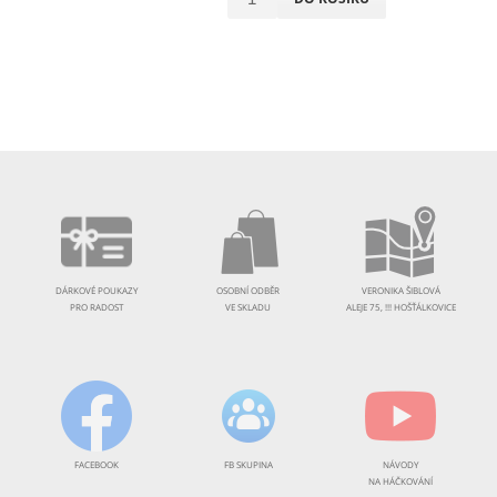
DÁRKOVÉ POUKAZY
OSOBNÍ ODBĚR
VERONIKA ŠIBLOVÁ
PRO RADOST
VE SKLADU
ALEJE 75, !!! HOŠŤÁLKOVICE
FACEBOOK
FB SKUPINA
NÁVODY
NA HÁČKOVÁNÍ