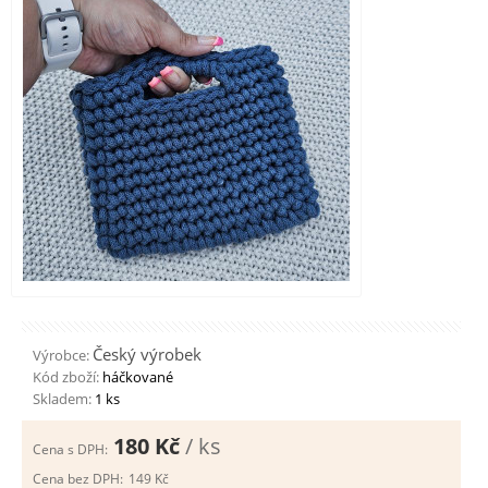
Český výrobek
Výrobce:
Kód zboží:
háčkované
Skladem:
1 ks
180 Kč
/ ks
Cena s DPH:
Cena bez DPH:
149 Kč