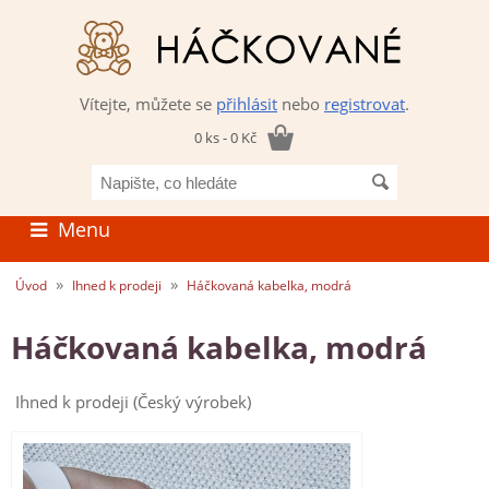
Vítejte, můžete se
přihlásit
nebo
registrovat
.
0 ks - 0 Kč
Napište,
co
hledáte
Menu
»
»
Úvod
Ihned k prodeji
Háčkovaná kabelka, modrá
Háčkovaná kabelka, modrá
Ihned k prodeji (Český výrobek)