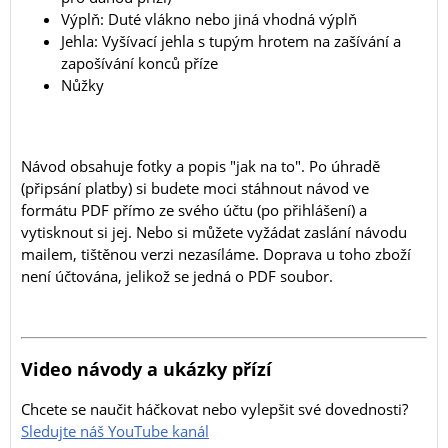
Výplň: Duté vlákno nebo jiná vhodná výplň
Jehla: Vyšívací jehla s tupým hrotem na zašívání a
zapošívání konců příze
Nůžky
Návod obsahuje fotky a popis "jak na to". Po úhradě
(připsání platby) si budete moci stáhnout návod ve
formátu PDF přímo ze svého účtu (po přihlášení) a
vytisknout si jej. Nebo si můžete vyžádat zaslání návodu
mailem, tištěnou verzi nezasíláme. Doprava u toho zboží
není účtována, jelikož se jedná o PDF soubor.
Video návody a ukázky přízí
Chcete se naučit háčkovat nebo vylepšit své dovednosti?
Sledujte náš YouTube kanál