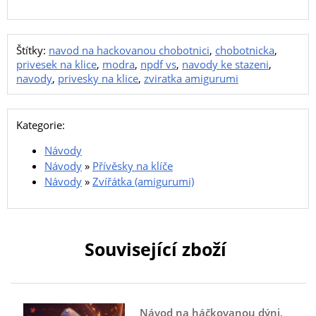
Štítky:
navod na hackovanou chobotnici
,
chobotnicka
,
privesek na klice
,
modra
,
npdf vs
,
navody ke stazeni
,
navody
,
privesky na klice
,
zviratka amigurumi
Kategorie:
Návody
Návody
»
Přívěsky na klíče
Návody
»
Zvířátka (amigurumi)
Související zboží
Návod na háčkovanou dýni,