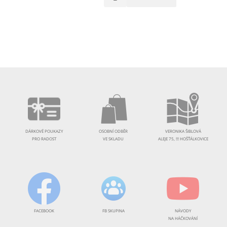
DÁRKOVÉ POUKAZY
OSOBNÍ ODBĚR
VERONIKA ŠIBLOVÁ
PRO RADOST
VE SKLADU
ALEJE 75, !!! HOŠŤÁLKOVICE
FACEBOOK
FB SKUPINA
NÁVODY
NA HÁČKOVÁNÍ