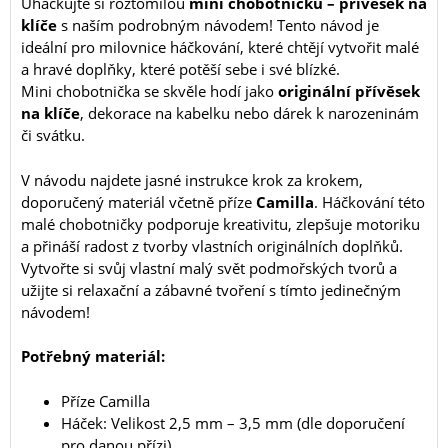
Uháčkujte si roztomilou
mini chobotničku – přívěsek na
klíče
s naším podrobným návodem! Tento návod je
ideální pro milovnice háčkování, které chtějí vytvořit malé
a hravé doplňky, které potěší sebe i své blízké.
Mini chobotnička se skvěle hodí jako
originální přívěsek
na klíče
, dekorace na kabelku nebo dárek k narozeninám
či svátku.
V návodu najdete jasné instrukce krok za krokem,
doporučený materiál včetně příze
Camilla
. Háčkování této
malé chobotničky podporuje kreativitu, zlepšuje motoriku
a přináší radost z tvorby vlastních originálních doplňků.
Vytvořte si svůj vlastní malý svět podmořských tvorů a
užijte si relaxační a zábavné tvoření s tímto jedinečným
návodem!
Potřebný materiál:
Příze Camilla
Háček: Velikost 2,5 mm – 3,5 mm (dle doporučení
pro danou přízi)