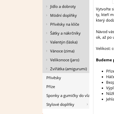
Jídlo a dobroty
Vytvořte 
ty, kteří 
Módní doplňky
který dodá
Přívěsky na klíče
Návod vás
Šátky a nákrčníky
ok, až po 
Valentýn (láska)
Velikost: 
Vánoce (zima)
Velikonoce (jaro)
Budeme p
Zvířátka (amigurumi)
Příz
Háče
Přívěsky
Bezp
Příze
Výpl
Nůž
Sponky a gumičky do vlasů
Jehl
Stylové doplňky