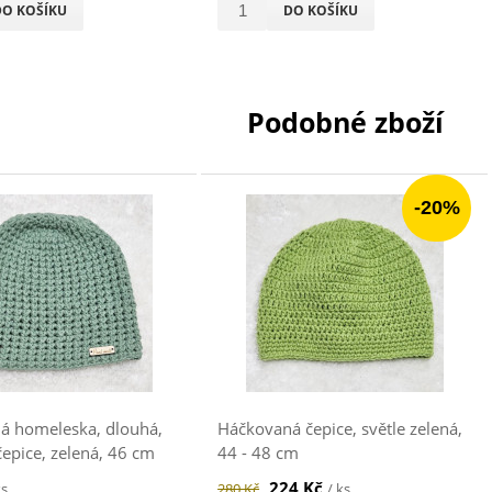
DO KOŠÍKU
DO KOŠÍKU
Podobné zboží
-20%
á homeleska, dlouhá,
Háčkovaná čepice, světle zelená,
epice, zelená, 46 cm
44 - 48 cm
224 Kč
ks
280 Kč
/ ks