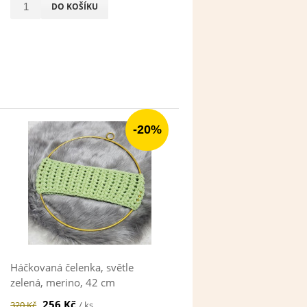
DO KOŠÍKU
-20%
Háčkovaná čelenka, světle
zelená, merino, 42 cm
256 Kč
320 Kč
/ ks