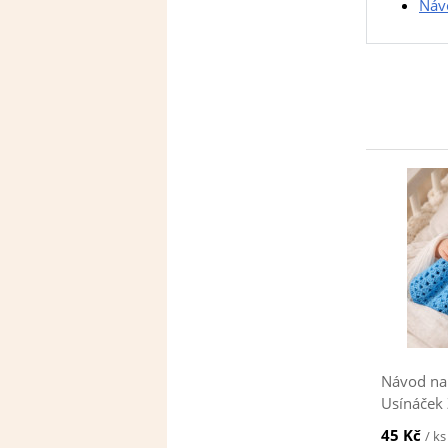
Náv
Návod na
Usínáček 
45 Kč
/ ks