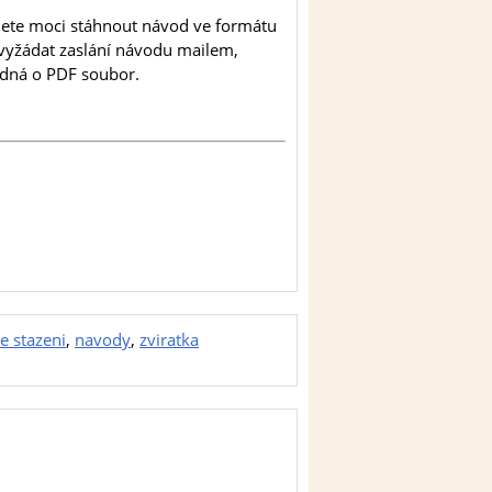
udete moci stáhnout návod ve formátu
e vyžádat zaslání návodu mailem,
jedná o PDF soubor.
e stazeni
,
navody
,
zviratka