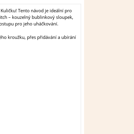
uličku! Tento návod je ideální pro
titch – kouzelný bublinkový sloupek,
postupu pro jeho uháčkování.
o kroužku, přes přidávání a ubírání