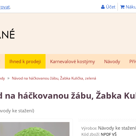
Účet
Náku
rovat
.
y
Ihned k prodeji
Karnevalové kostýmy
Návody
Pří
»
ody
Návod na háčkovanou žábu, Žabka Kulička, zelená
 na háčkovanou žábu, Žabka Kul
vody ke stažení)
Návody ke stažení
Výrobce:
Kód zboží:
NPDF VŠ