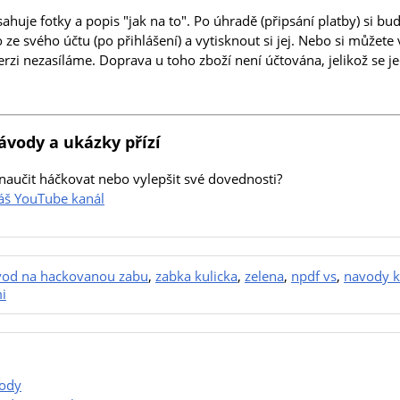
huje fotky a popis "jak na to". Po úhradě (připsání platby) si b
ze svého účtu (po přihlášení) a vytisknout si jej. Nebo si můžet
erzi nezasíláme. Doprava u toho zboží není účtována, jelikož se 
ávody a ukázky přízí
naučit háčkovat nebo vylepšit své dovednosti?
náš YouTube kanál
vod na hackovanou zabu
,
zabka kulicka
,
zelena
,
npdf vs
,
navody k
i
ody