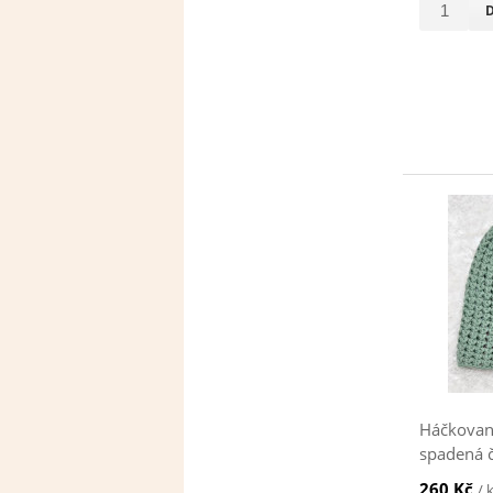
Háčkovan
spadená č
260 Kč
/ 