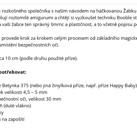
si rozkošného společníka s naším návodem na háčkovanou Žabku K
milují roztomilé amigurumi a chtějí si vyzkoušet techniku Booble s
 vaší žabce ten správný šmrnc a plastičnost, a to včetně popisu 
 provede krok za krokem celým procesem od základního magickéh
umístění bezpečnostních očí.
cca 10 cm (podle druhu použité příze).
otřebovat:
e Betynka 375 (nebo jiná žinylková příze, např. příze Happy Baby)
k velikosti 4,5 – 5 mm
ečnostní oči, velikost 30 mm
ň (duté vlákno)
ky
a na zapošití