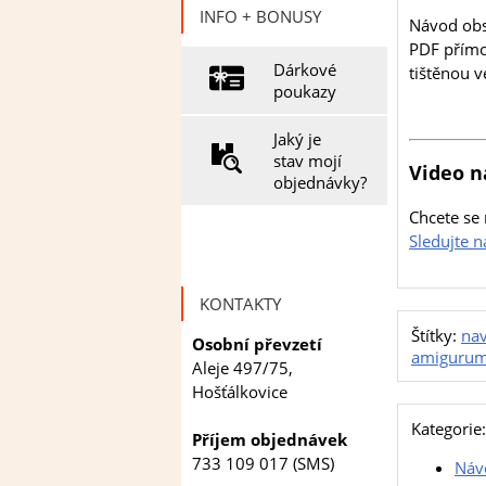
INFO + BONUSY
Návod obsa
PDF přímo 
Dárkové
tištěnou v
poukazy
Jaký je
stav mojí
Video n
objednávky?
Chcete se 
Sledujte 
KONTAKTY
Štítky:
na
Osobní převzetí
amigurum
Aleje 497/75,
Hošťálkovice
Kategorie:
Příjem objednávek
733 109 017 (SMS)
Náv