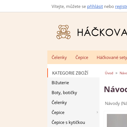
Vítejte, můžete se
přihlásit
nebo
regist
Čelenky
Čepice
Háčkované set
»
KATEGORIE ZBOŽÍ
Úvod
Náv
Bižuterie
Návod
Boty, botičky
Čelenky
Návody (Ná
Čepice
Čepice s kytičkou