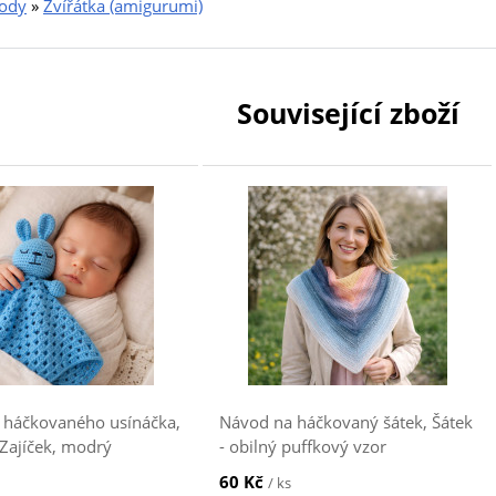
ody
»
Zvířátka (amigurumi)
Související zboží
 háčkovaného usínáčka,
Návod na háčkovaný šátek, Šátek
Zajíček, modrý
- obilný puffkový vzor
60 Kč
/ ks