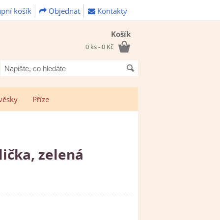
pní košík
Objednat
Kontakty
Košík
0 ks - 0 Kč
Napište,
co
hledáte
věsky
Příze
ička, zelená