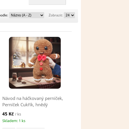
Řadit
Zobrazit:
podle:
Zobrazit:
podle:
Návod na háčkovaný perníček,
Perníček Cukřík, hnědý
45 Kč
/ ks
Skladem: 1 ks