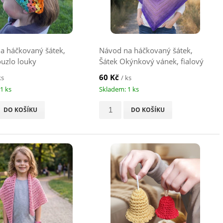
a háčkovaný šátek,
Návod na háčkovaný šátek,
ouzlo louky
Šátek Okýnkový vánek, fialový
60 Kč
ks
/ ks
1 ks
Skladem: 1 ks
DO KOŠÍKU
DO KOŠÍKU