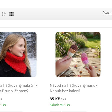
Řadit 
a háčkovaný nákrčník,
Návod na háčkovaný nanuk,
k Bruno, červený
Nanuk bez kalorií
35 Kč
ks
/ ks
1 ks
Skladem: 1 ks