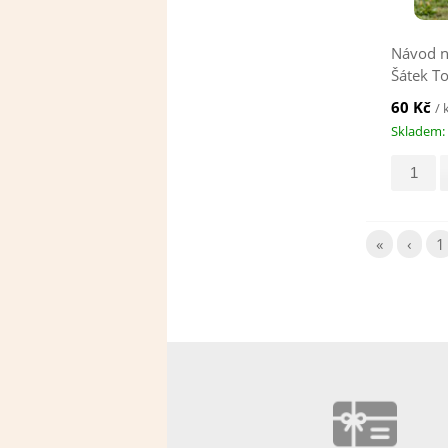
Návod n
Šátek T
60 Kč
/ 
Skladem: 
«
‹
1