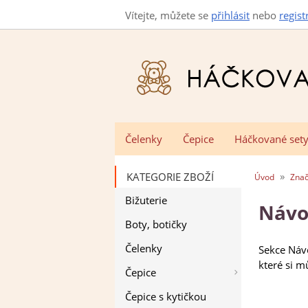
Vítejte, můžete se
přihlásit
nebo
regist
Čelenky
Čepice
Háčkované set
»
KATEGORIE ZBOŽÍ
Úvod
Zna
Bižuterie
Návo
Boty, botičky
Čelenky
Sekce Návo
které si m
Čepice
Čepice s kytičkou