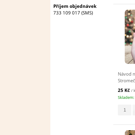
Příjem objednávek
733 109 017 (SMS)
Návod n
Stromeče
zelený
25 Kč
/ 
Skladem: 