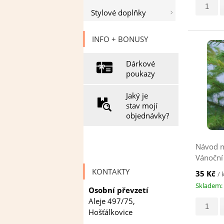
Stylové doplňky
INFO + BONUSY
Dárkové
poukazy
Jaký je
stav mojí
objednávky?
Návod n
Vánoční
hnědý
KONTAKTY
35 Kč
/ 
Skladem: 
Osobní převzetí
Aleje 497/75,
Hošťálkovice