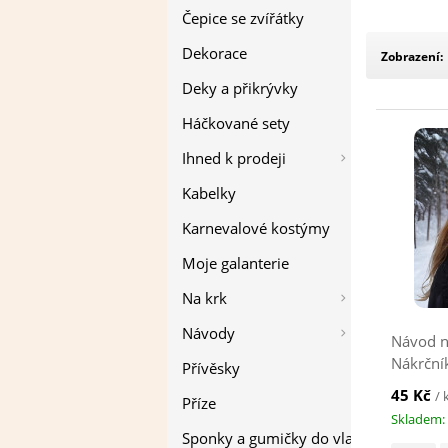
Čepice se zvířátky
Dekorace
Zobrazení:
Deky a přikrývky
Háčkované sety
Ihned k prodeji
Kabelky
Karnevalové kostýmy
Moje galanterie
Na krk
Návody
Návod n
Nákrční
Přívěsky
45 Kč
/ 
Příze
Skladem: 
Sponky a gumičky do vlasů