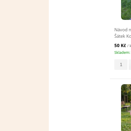
Návod n
Šátek K
50 Kč
/ 
Skladem: 