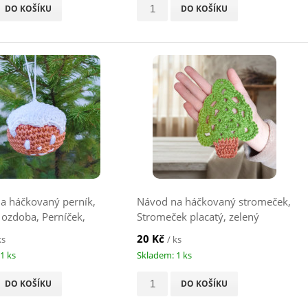
DO KOŠÍKU
DO KOŠÍKU
a háčkovaný perník,
Návod na háčkovaný stromeček,
 ozdoba, Perníček,
Stromeček placatý, zelený
20 Kč
ks
/ ks
1 ks
Skladem: 1 ks
DO KOŠÍKU
DO KOŠÍKU