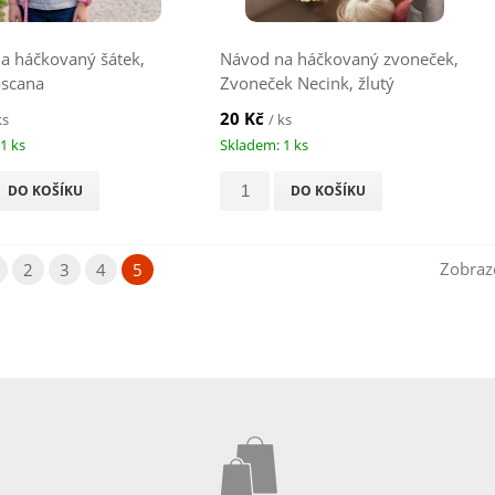
a háčkovaný šátek,
Návod na háčkovaný zvoneček,
oscana
Zvoneček Necink, žlutý
20 Kč
ks
/ ks
1 ks
Skladem: 1 ks
DO KOŠÍKU
DO KOŠÍKU
Zobraze
2
3
4
5