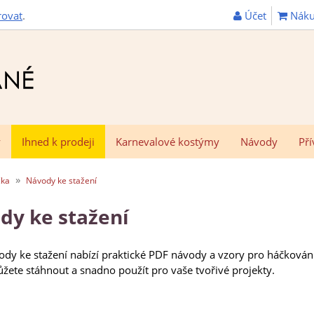
Účet
Náku
rovat
.
y
Ihned k prodeji
Karnevalové kostýmy
Návody
Pří
»
čka
Návody ke stažení
dy ke stažení
dy ke stažení nabízí praktické PDF návody a vzory pro háčkování
ůžete stáhnout a snadno použít pro vaše tvořivé projekty.