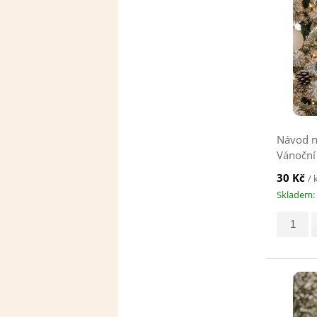
Návod n
Vánoční
zelený
30 Kč
/ 
Skladem: 