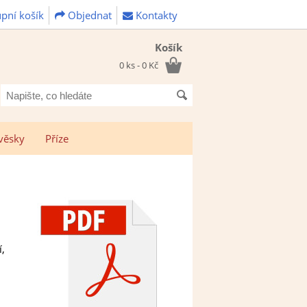
pní košík
Objednat
Kontakty
Košík
0 ks - 0 Kč
Napište,
co
hledáte
věsky
Příze
,